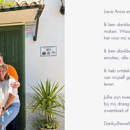
Lieve Anna en
Ik ben dankba
maken. Waar h
het voor mij 
Ik ben dankba
emoties, alle
Ik heb ontdekt
van mijzelf g
leven.
Jullie zijn tw
bij mij draag 
zwembad of h
Dankjulliewel