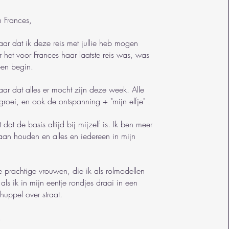
 Frances,
ar dat ik deze reis met jullie heb mogen
et voor Frances haar laatste reis was, was
een begin.
ar dat alles er mocht zijn deze week. Alle
 groei, en ook de ontspanning + "mijn elfje" .
 dat de basis altijd bij mijzelf is. Ik ben meer
aan houden en alles en iedereen in mijn
ee prachtige vrouwen, die ik als rolmodellen
als ik in mijn eentje rondjes draai in een
uppel over straat.
!