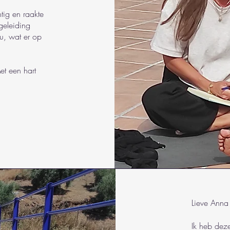
tig en raakte
geleiding
u, wat er op
et een hart
Lieve Anna
Ik heb dez