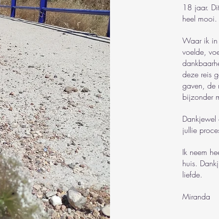
18 jaar. D
heel mooi.
Waar ik in
voelde, voe
dankbaarhe
deze reis g
gaven, de 
bijzonder 
Dankjewel 
jullie proc
Ik neem hee
huis. Dankj
liefde.
Miranda