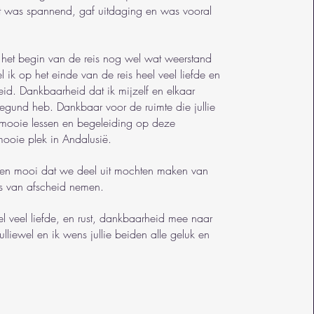
it was spannend, gaf uitdaging en was vooral
 het begin van de reis nog wel wat weerstand
l ik op het einde van de reis heel veel liefde en
id. Dankbaarheid dat ik mijzelf en elkaar
egund heb. Dankbaar voor de ruimte die jullie
mooie lessen en begeleiding op deze
mooie plek in Andalusië.
en mooi dat we deel uit mochten maken van
es van afscheid nemen.
l veel liefde, en rust, dankbaarheid mee naar
ulliewel en ik wens jullie beiden alle geluk en