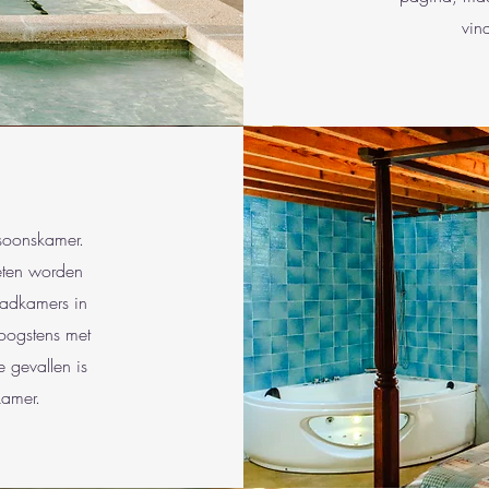
vind
rsoonskamer.
eten worden
badkamers in
oogstens met
 gevallen is
kamer.