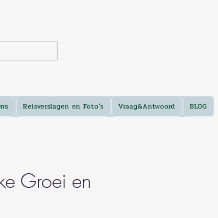
Ons
Reisverslagen en Foto's
Vraag&Antwoord
BLOG
jke Groei en