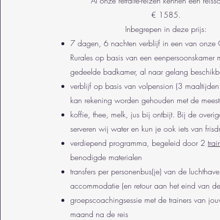
Al onze retraite-reizen kennen een reis
€ 1585.
Inbegrepen in deze prijs:
7 dagen, 6 nachten verblijf in een van onze
Rurales op basis van een eenpersoonskamer m
gedeelde badkamer, al naar gelang beschikb
verblijf op basis van volpension (3 maaltijden
kan rekening worden gehouden met de meeste
koffie, thee, melk, jus bij ontbijt. Bij de overi
serveren wij water en kun je ook iets van fri
verdiepend programma, begeleid door 2
trai
benodigde materialen
transfers per personenbus(je) van de luchthav
accommodatie (en retour aan het eind van d
groepscoachingsessie met de trainers van jou
maand na de reis