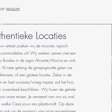
nze
reissom
thentieke Locaties
uw retreat zoeken wij de mooiste, typisch
commodaties uit! Wij werken samen met een
s Rurales in de regio Alicante/Murcia en ook
. Al naar gelang de groepsgrootte gaan we
kleinere, of een grotere locatie. Zeker in de
 en laat voorjaar/vroeg najaar, zal het huis
n zwembad beschikken. Wij huren de gehele
voor onze reizen. Je verneemt van ons zo snel
n welke Casa jouw reis plaatsvindt. Op deze
ar ook op de pagina's van onze
reisverslagen