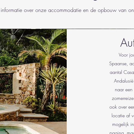
je informatie over onze accommodatie en de opbouw van o
Au
Voor jo
Spaanse, ac
aantal Casa
Andalusië
naar een 
zomerreizen
ook over ee
locatie af 
mogelijk i
pagina, ma