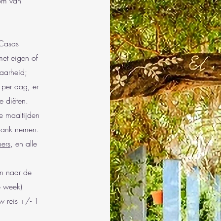
som van
 Casas
et eigen of
aarheid;
 per dag, er
 diëten.
ge maaltijden
sdrank nemen.
ners
, en alle
en naar de
e week)
w reis +/- 1