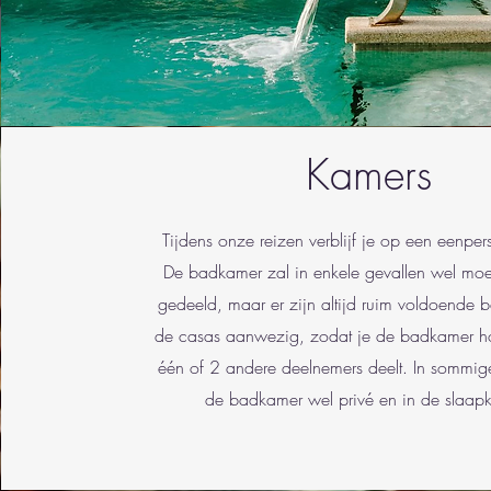
Kamers
Tijdens onze reizen verblijf je op een eenpe
De badkamer zal in enkele gevallen wel mo
gedeeld, maar er zijn altijd ruim voldoende 
de casas aanwezig, zodat je de badkamer h
één of 2 andere deelnemers deelt. In sommige
de badkamer wel privé en in de slaap