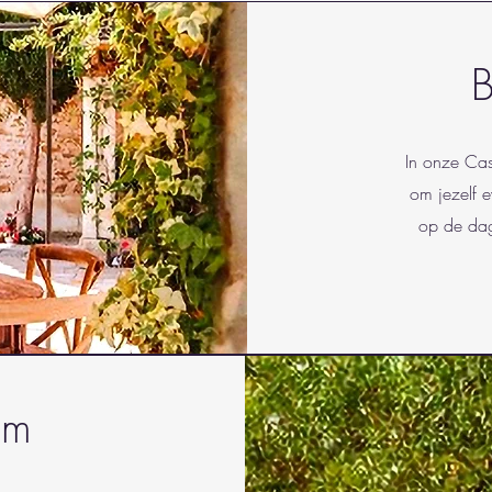
B
In onze Cas
om jezelf e
op de dag
om