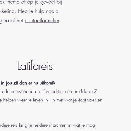
iek thema of op je gevoel bij
ikkeling. Heb je hulp nodig
agina of het
contactformulier
.
Latifareis
 in jou zit dan er nu uitkomt?
in de eeuwenoude Latifa-meditatie en ontdek de 7
e helpen weer te leven in lijn met wat je écht voelt en
dere reis krijg je heldere inzichten in wat je mag