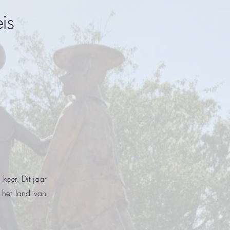
is
keer. Dit jaar
: het land van