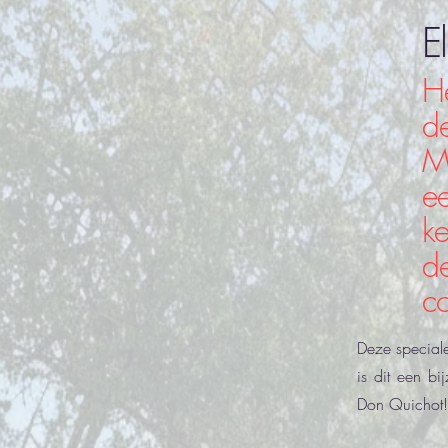
E
He
de
Mi
ee
k
de
co
Deze speciale
is dit een bi
Don Quichot!