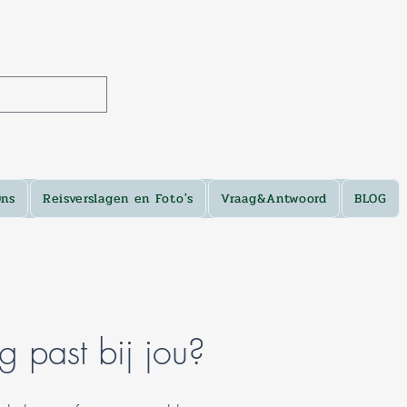
Ons
Reisverslagen en Foto's
Vraag&Antwoord
BLOG
g past bij jou?