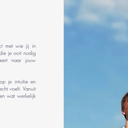
 met wie jij in
ie je ooit nodig
eert naar jouw
p je intuïtie en
echt voelt. Vanuit
en wat werkelijk