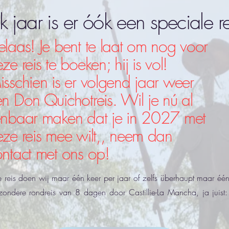
lk jaar is er óók een speciale re
laas! Je bent te laat om nog voor
ze reis te boeken; hij is vol!
sschien is er volgend jaar weer
n Don Quichotreis. Wil je nú al
enbaar maken dat je in 2027 met
ze reis mee wilt,, neem dan
ntact met ons op!
 reis doen wij maar één keer per jaar of zelfs überhaupt maar één 
jzondere rondreis van 8 dagen door Castillie-La Mancha, ja juist