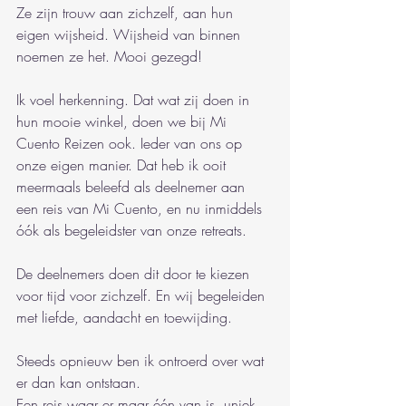
Ze zijn trouw aan zichzelf, aan hun 
eigen wijsheid. Wijsheid van binnen 
noemen ze het. Mooi gezegd!
Ik voel herkenning. Dat wat zij doen in 
hun mooie winkel, doen we bij Mi 
Cuento Reizen ook. Ieder van ons op 
onze eigen manier. Dat heb ik ooit 
meermaals beleefd als deelnemer aan 
een reis van Mi Cuento, en nu inmiddels 
óók als begeleidster van onze retreats.
De deelnemers doen dit door te kiezen 
voor tijd voor zichzelf. En wij begeleiden 
met liefde, aandacht en toewijding.
Steeds opnieuw ben ik ontroerd over wat 
er dan kan ontstaan.
Een reis waar er maar één van is, uniek. 