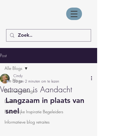
Post
Alle Blogs
Cindy
Alle Blogs
23 jan
2 minuten om te lezen
Vertragen is Aandacht
Deelnemersblogs
Langzaam in plaats van 
Derden
snel
Persoonlijke Inspiratie Begeleiders
Informatieve blog retraites