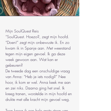
Mijn SoulQuest Reis
“SoulQuest. Hoezo?, zegt mijn hoofd.
“Doen!” zegt mijn onbewuste ik. En zo
kwam ik in Spanje aan. Met weerstand
tegen mijn eigen gevoel. Ik ga deze
week gewoon aan. Wat kan er
gebeuren?
De tweede dag een onschuldige vraag
van Anna: “Heb je iets nodig?” Nee
hoor, ik kom er wel. Anna keek me aan
en zei niks. Daarna ging het snel. Ik
kreeg tranen, worstelde in mijn hoofd en
drukte met alle kracht mijn gevoel weg.
Toen kreeg ik een hele grote steen van