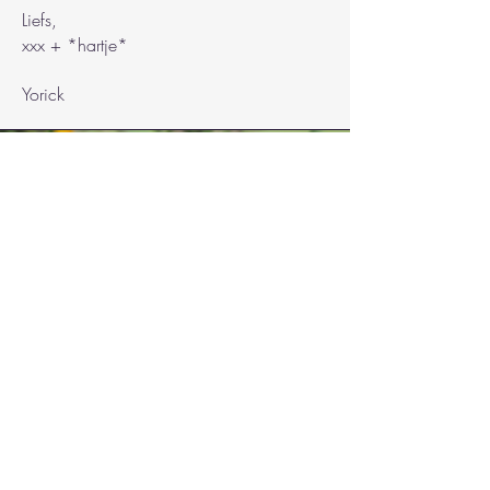
Liefs,
xxx + *hartje*
Yorick