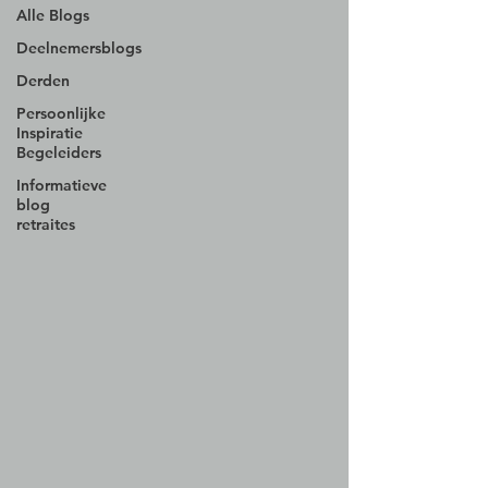
Alle Blogs
Deelnemersblogs
Derden
Persoonlijke
Inspiratie
Begeleiders
Informatieve
blog
retraites