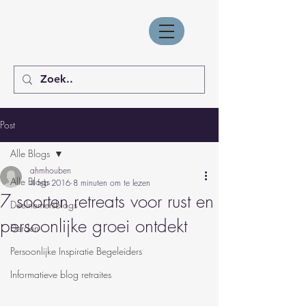
Post
Alle Blogs
ahmhouben
Alle Blogs
4 feb 2016
8 minuten om te lezen
7 soorten retreats voor rust en
Deelnemersblogs
persoonlijke groei ontdekt
Derden
Persoonlijke Inspiratie Begeleiders
Informatieve blog retraites