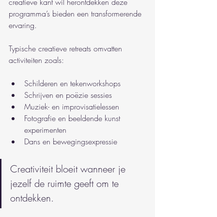
creatieve kant wil herontdekken deze 
programma’s bieden een transformerende 
ervaring.
Typische creatieve retreats omvatten 
activiteiten zoals:
Schilderen en tekenworkshops
Schrijven en poëzie sessies
Muziek- en improvisatielessen
Fotografie en beeldende kunst 
experimenten
Dans en bewegingsexpressie
Creativiteit bloeit wanneer je 
jezelf de ruimte geeft om te 
ontdekken.