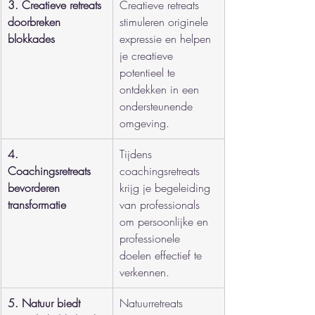
3. Creatieve retreats 
Creatieve retreats 
doorbreken 
stimuleren originele 
blokkades
expressie en helpen 
je creatieve 
potentieel te 
ontdekken in een 
ondersteunende 
omgeving.
4. 
Tijdens 
Coachingsretreats 
coachingsretreats 
bevorderen 
krijg je begeleiding 
transformatie
van professionals 
om persoonlijke en 
professionele 
doelen effectief te 
verkennen.
5. Natuur biedt 
Natuurretreats 