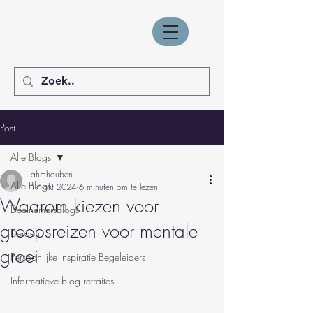
Post
Alle Blogs
ahmhouben
Alle Blogs
17 okt 2024
6 minuten om te lezen
Waarom kiezen voor
Deelnemersblogs
groepsreizen voor mentale
Derden
groei
Persoonlijke Inspiratie Begeleiders
Informatieve blog retraites