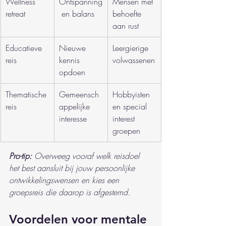
Wellness 
Ontspanning
Mensen met 
retreat
 en balans
behoefte 
aan rust
Educatieve 
Nieuwe 
Leergierige 
reis
kennis 
volwassenen
opdoen
Thematische 
Gemeensch
Hobbyisten 
reis
appelijke 
en special 
interesse
interest 
groepen
Pro-tip:
Overweeg vooraf welk reisdoel 
het best aansluit bij jouw persoonlijke 
ontwikkelingswensen en kies een 
groepsreis die daarop is afgestemd.
Voordelen voor mentale 