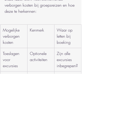
verborgen kosten bij groepsreizen en hoe 
deze te herkennen:
Mogelijke 
Kenmerk
Waar op 
verborgen 
letten bij 
kosten
boeking
Toeslagen 
Optionele 
Zijn alle 
voor 
activiteiten
excursies 
excursies
inbegrepen?
Eenpersoonst
Soloreiziger 
Toeslag 
oeslag
betaalt meer
voor 
privékamer?
Persoonlijke 
Eten, 
Dagbudget 
uitgaven
souvenirs, 
inschatten 
lokale 
vooraf