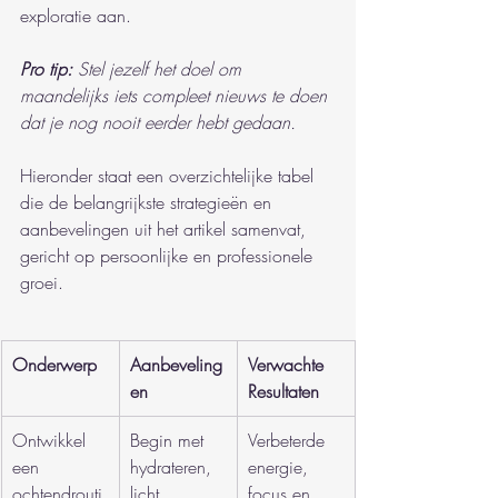
exploratie aan.
Pro tip:
Stel jezelf het doel om 
maandelijks iets compleet nieuws te doen 
dat je nog nooit eerder hebt gedaan.
Hieronder staat een overzichtelijke tabel 
die de belangrijkste strategieën en 
aanbevelingen uit het artikel samenvat, 
gericht op persoonlijke en professionele 
groei.
Onderwerp
Aanbeveling
Verwachte 
en
Resultaten
Ontwikkel 
Begin met 
Verbeterde 
een 
hydrateren, 
energie, 
ochtendrouti
licht 
focus en 