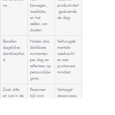
ne
bewegen, 
productiviteit
meditatie, 
 gedurende 
en het 
de dag.
stellen van 
doelen.
Beoefen 
Noteer drie 
Verhoogde 
dagelijkse 
dankbare 
mentale 
dankbaarhei
momenten 
veerkracht 
d
per dag en 
en een 
reflecteer op 
positievere 
persoonlijke 
mindset.
groei.
Zoek stilte 
Reserveer 
Verlaagd 
en rust in de 
tijd voor 
stressniveau 
natuur
wandelingen
en 
 en 
verbeterde 
meditatie in 
mentale 