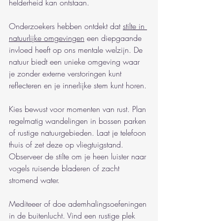
helderheid kan ontstaan.
Onderzoekers hebben ontdekt dat 
stilte in 
natuurlijke omgevingen
 een diepgaande 
invloed heeft op ons mentale welzijn. De 
natuur biedt een unieke omgeving waar 
je zonder externe verstoringen kunt 
reflecteren en je innerlijke stem kunt horen.
Kies bewust voor momenten van rust. Plan 
regelmatig wandelingen in bossen parken 
of rustige natuurgebieden. Laat je telefoon 
thuis of zet deze op vliegtuigstand. 
Observeer de stilte om je heen luister naar 
vogels ruisende bladeren of zacht 
stromend water.
Mediteeer of doe ademhalingsoefeningen 
in de buitenlucht. Vind een rustige plek 