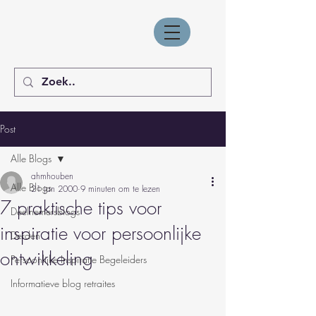
Post
Alle Blogs
ahmhouben
Alle Blogs
21 jan 2000
9 minuten om te lezen
7 praktische tips voor
Deelnemersblogs
inspiratie voor persoonlijke
Derden
ontwikkeling
Persoonlijke Inspiratie Begeleiders
Informatieve blog retraites