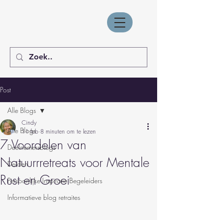
Post
Alle Blogs
Cindy
Alle Blogs
11 feb
8 minuten om te lezen
7 Voordelen van
Deelnemersblogs
Natuurrretreats voor Mentale
Derden
Rust en Groei
Persoonlijke Inspiratie Begeleiders
Informatieve blog retraites