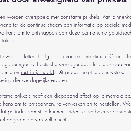
n worden overspoeld met constante prikkels. Van binnen
phone tot de continue stroom aan informatie op sociale media
ieke kans om te ontsnappen aan deze permanente geluidsach
tale rust.
aite word je letterlijk afgesloten van externe stimuli. Geen te
ergaderingen of hectische werkagenda’s. In plaats daarvan
kalmte en 
rust in je hoofd
. Dit proces helpt je zenuwstelsel t
keling die we dagelijks ervaren.
xterne prikkels heeft een diepgaand effect op je mentale ge
 de kans om te ontspannen, te verwerken en te herstellen. We
at periodes van stilte kunnen leiden tot verbeterde concent
verhoogde mate van zelfinzicht.