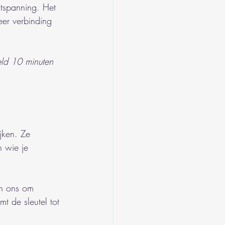
ontspanning. Het 
eer verbinding 
eld 10 minuten 
ijken. Ze 
n wie je 
n ons om 
mt de sleutel tot 