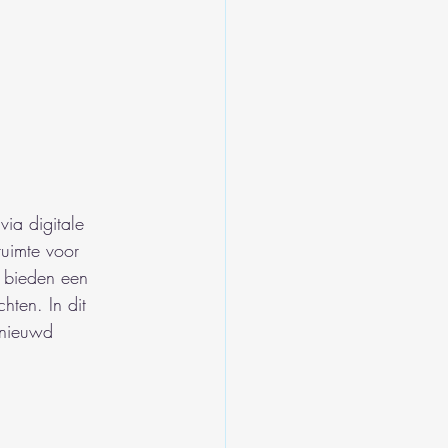
ia digitale 
ruimte voor 
en bieden een 
ten. In dit 
ernieuwd 