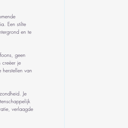
komende 
. Een stilte 
tergrond en te 
lefoons, geen 
 creëer je 
e herstellen van 
zondheid. Je 
tenschappelijk 
ratie, verlaagde 