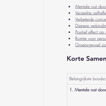
Mentale rust doo
Versterkte zelfrefl
Verbeterde conce
Diepere verbindi
Positief effect op
Ruimte voor perso
Groepsgevoel zon
Korte Samen
Belangrijkste boods
1. Mentale rust door 