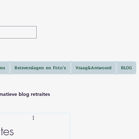
Ons
Reisverslagen en Foto's
Vraag&Antwoord
BLOG
matieve blog retraites
tes