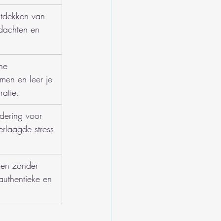
ntdekken van 
edachten en 
ne 
men en leer je 
ratie.
rdering voor 
erlaagde stress 
ren zonder 
 authentieke en 