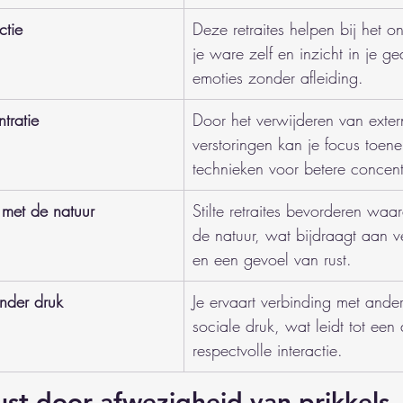
ctie
Deze retraites helpen bij het o
je ware zelf en inzicht in je g
emoties zonder afleiding.
tratie
Door het verwijderen van exter
verstoringen kan je focus toene
technieken voor betere concent
 met de natuur
Stilte retraites bevorderen waa
de natuur, wat bijdraagt aan v
en een gevoel van rust.
nder druk
Je ervaart verbinding met ande
sociale druk, wat leidt tot een
respectvolle interactie.
ust door afwezigheid van prikkels