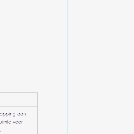
snapping aan 
ruimte voor 
.