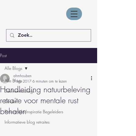
Post
Alle Blogs
ahmhouben
Alle Blogs
7 feb 2017
6 minuten om te lezen
Handleiding natuurbeleving
Deelnemersblogs
retraite voor mentale rust
Derden
behalen
Persoonlijke Inspiratie Begeleiders
Informatieve blog retraites