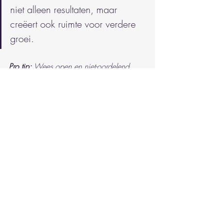
niet alleen resultaten, maar 
creëert ook ruimte voor verdere 
groei.
Pro tip:
Wees open en niet-oordelend 
tijdens evaluaties, zodat deelnemers zich 
veilig voelen om eerlijke feedback te 
geven.
Ontdek hoe je mentale 
rust vindt met onze 
natuurretraites
De handleiding natuurbeleving retraite 
voor mentale rust behalen benadrukt het 
belang van een zorgvuldig gekozen 