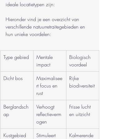
ideale locatietypen zijn:
Hieronder vind je een overzicht van 
verschillende natuurretraitegebieden en 
hun unieke voordelen:
Type gebied
Mentale 
Biologisch 
impact
voordeel
Dicht bos
Maximalisee
Rijke 
rt focus en 
biodiversiteit
rust
Berglandsch
Verhoogt 
Frisse lucht 
ap
reflectieverm
en uitzicht
ogen
Kustgebied
Stimuleert 
Kalmerende 