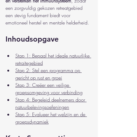
en versterken het immuunsysteem
, zodat 
een zorgvuldig gekozen retreatgebied 
een stevig fundament biedt voor 
emotioneel herstel en mentale helderheid.
Inhoudsopgave
Stap 1: Bepaal het ideale natuurlijke 
retraitegebied
Stap 2: Stel een programma op 
gericht op rust en groei
Stap 3: Creëer een veilige 
groepsomgeving voor verbinding
Stap 4: Begeleid deelnemers door 
natuurbelevingsoefeningen
Stap 5: Evalueer het welzijn en de 
groepsdynamiek