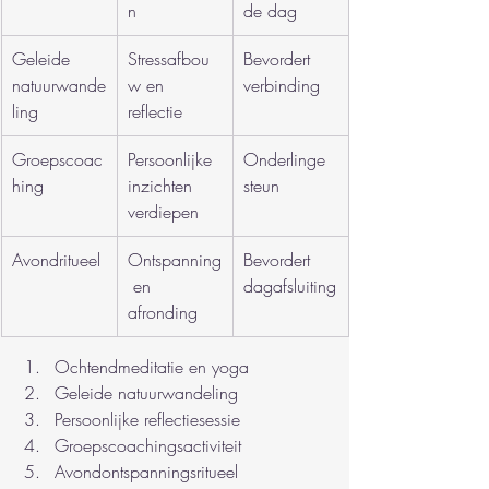
n
de dag
Geleide 
Stressafbou
Bevordert 
natuurwande
w en 
verbinding
ling
reflectie
Groepscoac
Persoonlijke 
Onderlinge 
hing
inzichten 
steun
verdiepen
Avondritueel
Ontspanning
Bevordert 
 en 
dagafsluiting
afronding
Ochtendmeditatie en yoga
Geleide natuurwandeling
Persoonlijke reflectiesessie
Groepscoachingsactiviteit
Avondontspanningsritueel