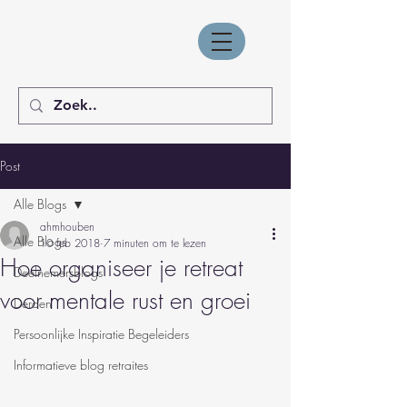
Post
Alle Blogs
ahmhouben
Alle Blogs
10 feb 2018
7 minuten om te lezen
Hoe organiseer je retreat
Deelnemersblogs
voor mentale rust en groei
Derden
Persoonlijke Inspiratie Begeleiders
Informatieve blog retraites