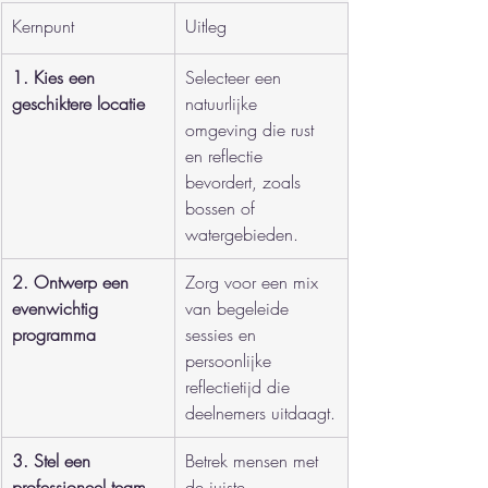
Kernpunt
Uitleg
1. Kies een 
Selecteer een 
geschiktere locatie
natuurlijke 
omgeving die rust 
en reflectie 
bevordert, zoals 
bossen of 
watergebieden.
2. Ontwerp een 
Zorg voor een mix 
evenwichtig 
van begeleide 
programma
sessies en 
persoonlijke 
reflectietijd die 
deelnemers uitdaagt.
3. Stel een 
Betrek mensen met 
professioneel team 
de juiste 