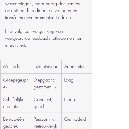
waarderingen, maar nodig deelnemers 
ook uit om hun diepere ervaringen en 
transformatieve momenten te delen.
Hier volgt een vergelijking van 
veelgebruikte feedbackmethoden en hun 
effectiviteit:
Methode
Inzichtniveau
Anonimiteit
Groepsgespr
Diepgaand, 
Laag
ek
gezamenlijk
Schriftelijke 
Concreet, 
Hoog
enquête
gericht
Eén-op-één 
Persoonlijk, 
Gemiddeld
gesprek
vertrouwelijk