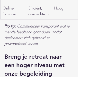
Online 
Efficiënt, 
Hoog
formulier
overzichtelijk
Pro tip:
Communiceer transparant wat je 
met de feedback gaat doen, zodat 
deelnemers zich gehoord en 
gewaardeerd voelen.
Breng je retreat naar 
een hoger niveau met 
onze begeleiding
Het artikel beschrijft helder de uitdaging 
van het organiseren van een retreat die 
zowel rust biedt als ruimte voor groei. 
Veel ondernemers herkennen de 