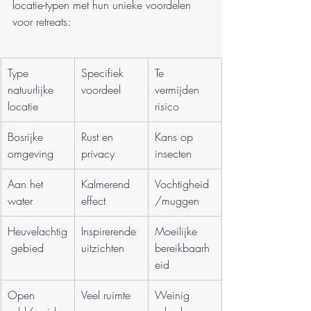
locatie-typen met hun unieke voordelen 
voor retreats:
Type 
Specifiek 
Te 
natuurlijke 
voordeel
vermijden 
locatie
risico
Bosrijke 
Rust en 
Kans op 
omgeving
privacy
insecten
Aan het 
Kalmerend 
Vochtigheid
water
effect
/muggen
Heuvelachtig
Inspirerende 
Moeilijke 
 gebied
uitzichten
bereikbaarh
eid
Open 
Veel ruimte 
Weinig 