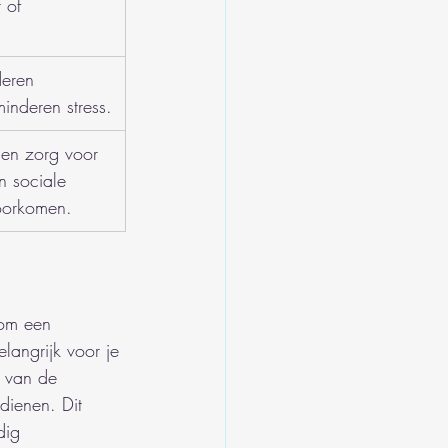
t of 
eren 
inderen stress.
 en zorg voor 
n sociale 
voorkomen.
 om een 
elangrijk voor je 
n van de 
dienen. Dit 
dig 