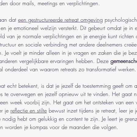
n door mails, meetings en verplichtingen.
aan dat 
een gestructureerde retreat omgeving
 psychologisch
 en je emotioneel welzijn versterkt. Dit gebeurt omdat je in e
teld van je normale verplichtingen en je energie kunt richten 
tructuur en sociale verbinding met andere deelnemers creëert
en. Je voelt je minder alleen in je vragen en zaken die je b
anderen vergelijkbare ervaringen hebben. Deze 
gemeenscha
aal onderdeel van waarom retreats zo transformatief werken.
eat echt betekent, is dat je jezelf de toestemming geeft om a
 te overwegen en jezelf opnieuw uit te vinden. Het gaat n
een week voorbij zijn. Het gaat om het ontsteken van een 
r je 
reflectie en stilte
 bewust inzet tijdens je retreat, leer je j
e nodig hebt om gelukkig en content te zijn. Je leert je gren
en worden je kompas voor de maanden die volgen.