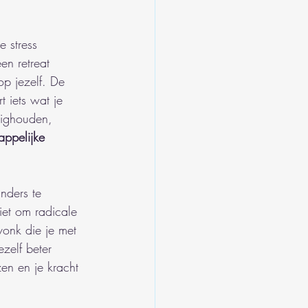
e stress 
en retreat 
op jezelf. De 
 iets wat je 
ezighouden, 
ppelijke 
nders te 
iet om radicale 
vonk die je met 
ezelf beter 
zen en je kracht 