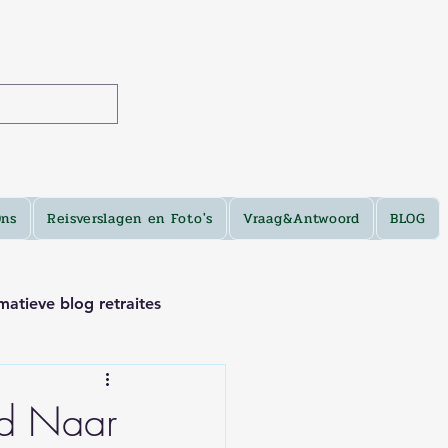
Ons
Reisverslagen en Foto's
Vraag&Antwoord
BLOG
matieve blog retraites
ad Naar