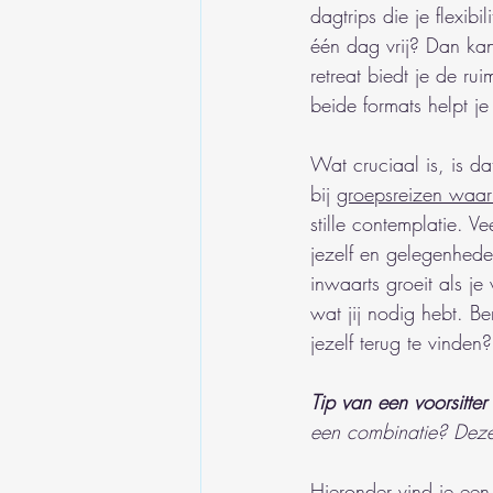
dagtrips die je flexib
één dag vrij? Dan kan
retreat biedt je de r
beide formats helpt je
Wat cruciaal is, is da
bij 
groepsreizen waar
stille contemplatie. V
jezelf en gelegenhede
inwaarts groeit als je
wat jij nodig hebt. Be
jezelf terug te vinden?
Tip van een voorsitter
een combinatie? Deze 
Hieronder vind je een