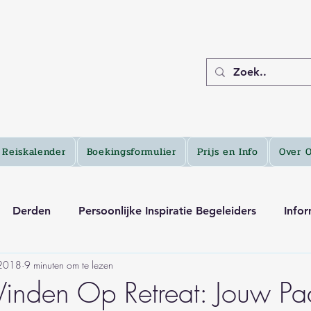
Reiskalender
Boekingsformulier
Prijs en Info
Over 
Derden
Persoonlijke Inspiratie Begeleiders
Infor
 2018
9 minuten om te lezen
e Vinden Op Retreat: Jouw P