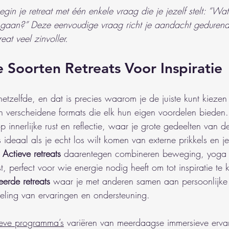
egin je retreat met één enkele vraag die je jezelf stelt: “Wat
e gaan?” Deze eenvoudige vraag richt je aandacht gedurend
reat veel zinvoller.
e Soorten Retreats Voor Inspiratie
 hetzelfde, en dat is precies waarom je de juiste kunt kiezen 
n verscheidene formats die elk hun eigen voordelen bieden.
p innerlijke rust en reflectie, waar je grote gedeelten van de
s ideaal als je echt los wilt komen van externe prikkels en j
 
Actieve retreats
 daarentegen combineren beweging, yoga 
, perfect voor wie energie nodig heeft om tot inspiratie te
erde retreats
 waar je met anderen samen aan persoonlijke 
seling van ervaringen en ondersteuning.
sieve programma’s
 variëren van meerdaagse immersieve ervar