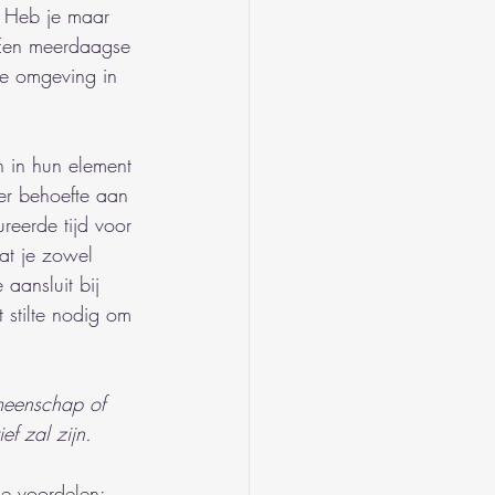
e. Heb je maar 
 Een meerdaagse 
de omgeving in 
h in hun element 
r behoefte aan 
ureerde tijd voor 
at je zowel 
 aansluit bij 
 stilte nodig om 
emeenschap of 
f zal zijn.
ke voordelen: