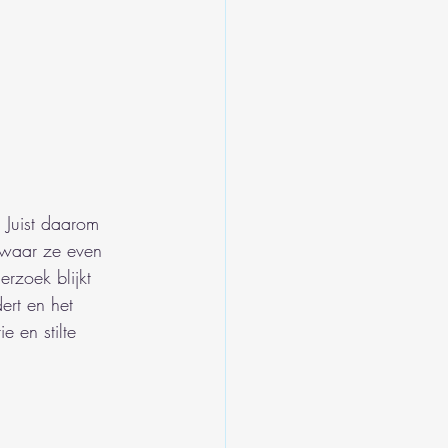
. Juist daarom 
 waar ze even 
rzoek blijkt 
ert en het 
e en stilte 