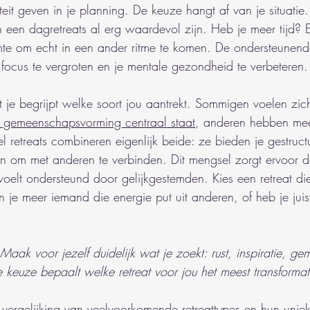
iliteit geven in je planning. De keuze hangt af van je situati
 een dagretreats al erg waardevol zijn. Heb je meer tijd?
uimte om echt in een ander ritme te komen. De ondersteunen
 focus te vergroten en je mentale gezondheid te verbeteren.
t je begrijpt welke soort jou aantrekt. Sommigen voelen zic
 gemeenschapsvorming centraal staat
, anderen hebben mee
eel retreats combineren eigenlijk beide: ze bieden je gestruct
n om met anderen te verbinden. Dit mengsel zorgt ervoor d
 voelt ondersteund door gelijkgestemden. Kies een retreat die
n je meer iemand die energie put uit anderen, of heb je juist
Maak voor jezelf duidelijk wat je zoekt: rust, inspiratie, g
keuze bepaalt welke retreat voor jou het meest transformatie
 vergelijking van veelvoorkomende retreattypes en hun unie