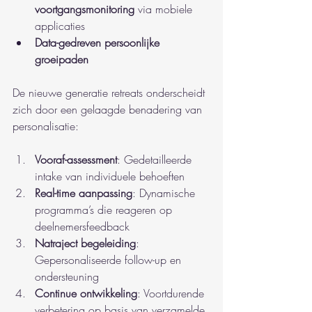
voortgangsmonitoring
 via mobiele 
applicaties
Data-gedreven persoonlijke 
groeipaden
De nieuwe generatie retreats onderscheidt 
zich door een gelaagde benadering van 
personalisatie:
Vooraf-assessment
: Gedetailleerde 
intake van individuele behoeften
Real-time aanpassing
: Dynamische 
programma’s die reageren op 
deelnemersfeedback
Natraject begeleiding
: 
Gepersonaliseerde follow-up en 
ondersteuning
Continue ontwikkeling
: Voortdurende 
verbetering op basis van verzamelde 