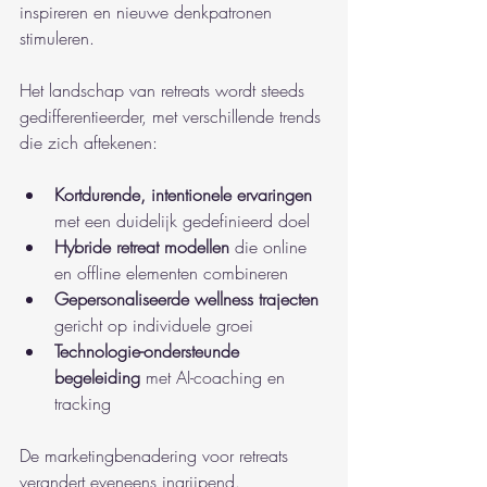
inspireren en nieuwe denkpatronen 
stimuleren.
Het landschap van retreats wordt steeds 
gedifferentieerder, met verschillende trends 
die zich aftekenen:
Kortdurende, intentionele ervaringen
met een duidelijk gedefinieerd doel
Hybride retreat modellen
 die online 
en offline elementen combineren
Gepersonaliseerde wellness trajecten
gericht op individuele groei
Technologie-ondersteunde 
begeleiding
 met AI-coaching en 
tracking
De marketingbenadering voor retreats 
verandert eveneens ingrijpend. 