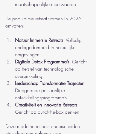
maatschappelijke meerwaarde
De populairste retreat vormen in 2026 
omvatten:
Natuur Immersie Retreats
: Volledig 
ondergedompeld in natuurlijke 
omgevingen
Digitale Detox Programma’s
: Gericht 
op herstel van technologische 
overprikkeling
Leiderschap Transformatie Trajecten
: 
Diepgaande persoonlijke 
ontwikkelingsprogramma’s
Creativiteit en Innovatie Retreats
: 
Gericht op out-of-the-box denken
Deze moderne retreats onderscheiden 
zich door een balans tussen 