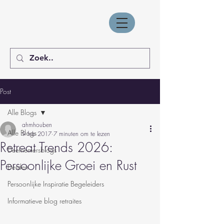
Post
Alle Blogs
ahmhouben
Alle Blogs
9 feb 2017
7 minuten om te lezen
Retreat Trends 2026:
Deelnemersblogs
Persoonlijke Groei en Rust
Derden
Persoonlijke Inspiratie Begeleiders
Informatieve blog retraites