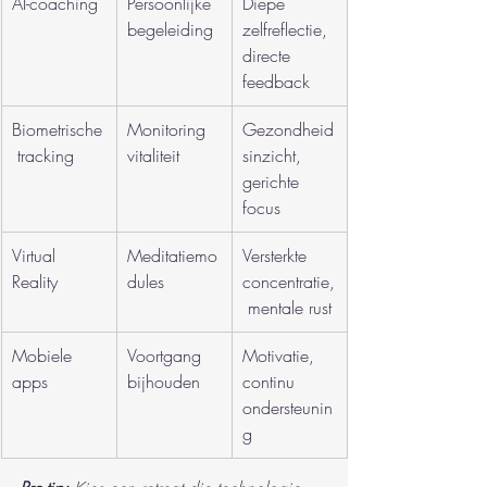
AI-coaching
Persoonlijke 
Diepe 
begeleiding
zelfreflectie, 
directe 
feedback
Biometrische
Monitoring 
Gezondheid
 tracking
vitaliteit
sinzicht, 
gerichte 
focus
Virtual 
Meditatiemo
Versterkte 
Reality
dules
concentratie,
 mentale rust
Mobiele 
Voortgang 
Motivatie, 
apps
bijhouden
continu 
ondersteunin
g