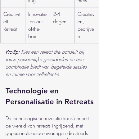
ling
mers
Creativit
Innovatie
2-4 
Creatiev
eit 
 en out-
dagen
en, 
Retreat
of-the-
bedrijve
box
n
Pro-tip:
Kies een retreat die aansluit bij 
jouw persoonlijke groeidoelen en een 
combinatie biedt van begeleide sessies 
en ruimte voor zelfreflectie.
Technologie en 
Personalisatie in Retreats
De technologische revolutie transformeert 
de wereld van retreats ingrijpend, met 
gepersonaliseerde ervaringen die steeds 