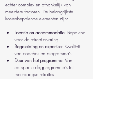
echter complex en afhankelijk van 
meerdere factoren. De belangrijkste 
kostenbepalende elementen zijn:
Locatie en accommodatie
: Bepalend 
voor de retreat-ervaring
Begeleiding en expertise
: Kwaliteit 
van coaches en programma’s
Duur van het programma
: Van 
compacte dagprogramma’s tot 
meerdaagse retraites
Technologische ondersteuning
: Mate 
van gepersonaliseerde begeleiding
Groepsgrootte
: Individuele versus 
groepsretraites
Veelgemaakte fouten bij het kiezen en 
organiseren van retreats omvatten: