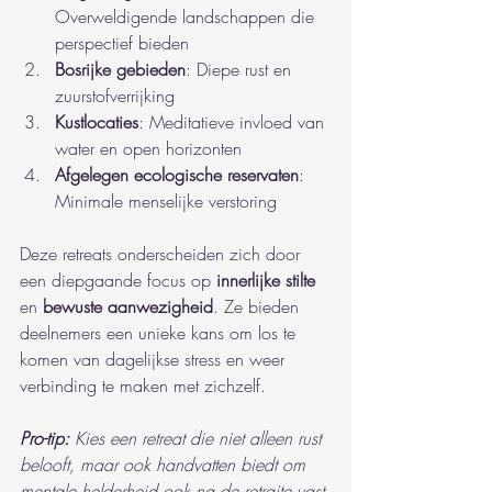
Overweldigende landschappen die 
perspectief bieden
Bosrijke gebieden
: Diepe rust en 
zuurstofverrijking
Kustlocaties
: Meditatieve invloed van 
water en open horizonten
Afgelegen ecologische reservaten
: 
Minimale menselijke verstoring
Deze retreats onderscheiden zich door 
een diepgaande focus op 
innerlijke stilte
en 
bewuste aanwezigheid
. Ze bieden 
deelnemers een unieke kans om los te 
komen van dagelijkse stress en weer 
verbinding te maken met zichzelf.
Pro-tip:
Kies een retreat die niet alleen rust 
belooft, maar ook handvatten biedt om 
mentale helderheid ook na de retraite vast 