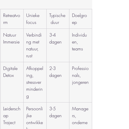
Retreatvo
Unieke 
Typische
Doelgro
rm
focus
 duur
ep
Natuur 
Verbindi
3-4 
Individu
Immersie
ng met 
dagen
en, 
natuur, 
teams
rust
Digitale 
Afkoppel
2-3 
Professio
Detox
ing, 
dagen
nals, 
stressver
jongeren
minderin
g
Leidersch
Persoonli
3-5 
Manage
ap 
jke 
dagen
rs, 
Traject
ontwikke
onderne