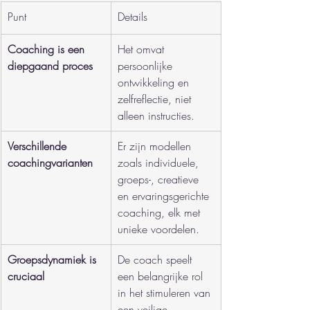
Punt
Details
Coaching is een 
Het omvat 
diepgaand proces
persoonlijke 
ontwikkeling en 
zelfreflectie, niet 
alleen instructies.
Verschillende 
Er zijn modellen 
coachingvarianten
zoals individuele, 
groeps-, creatieve 
en ervaringsgerichte 
coaching, elk met 
unieke voordelen.
Groepsdynamiek is 
De coach speelt 
cruciaal
een belangrijke rol 
in het stimuleren van 
een veilige 