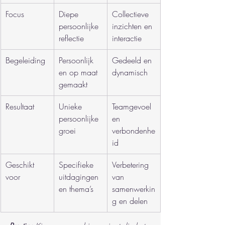
Focus
Diepe 
Collectieve 
persoonlijke 
inzichten en 
reflectie
interactie
Begeleiding
Persoonlijk 
Gedeeld en 
en op maat 
dynamisch
gemaakt
Resultaat
Unieke 
Teamgevoel 
persoonlijke 
en 
groei
verbondenhe
id
Geschikt 
Specifieke 
Verbetering 
voor
uitdagingen 
van 
en thema’s
samenwerkin
g en delen