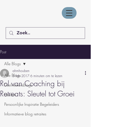
Post
Alle Blogs
ahmhouben
Alle Blogs
5 feb 2017
6 minuten om te lezen
Rol van Coaching bij
Deelnemersblogs
Retreats: Sleutel tot Groei
Derden
Persoonlijke Inspiratie Begeleiders
Informatieve blog retraites