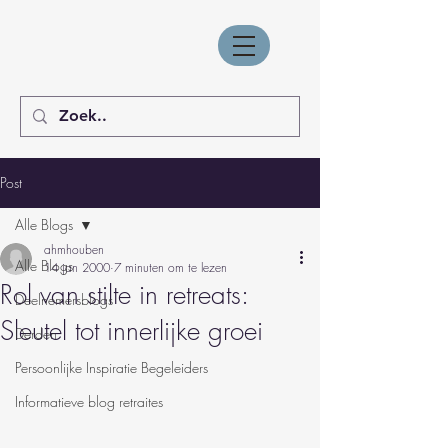
Post
Alle Blogs
ahmhouben
Alle Blogs
14 jan 2000
7 minuten om te lezen
Rol van stilte in retreats:
Deelnemersblogs
Sleutel tot innerlijke groei
Derden
Persoonlijke Inspiratie Begeleiders
Informatieve blog retraites