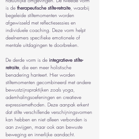
natuurlijke omgevingen. De tweede vorm 
is de 
therapeutische stilte-retraite
, waarbij 
begeleide stiltemomenten worden 
afgewisseld met reflectiesessies en 
individuele coaching. Deze vorm helpt 
deelnemers specifieke emotionele of 
mentale uitdagingen te doorbreken.
De derde vorm is de 
integratieve stilte-
retraite
, die een meer holistische 
benadering hanteert. Hier worden 
stiltemomenten gecombineerd met andere 
bewustzijnspraktijken zoals yoga, 
ademhalingsoefeningen en creatieve 
expressiemethoden. Deze aanpak erkent 
dat stilte verschillende verschijningsvormen 
kan hebben en niet alleen verbonden is 
aan zwijgen, maar ook aan bewuste 
beweging en innerlijke aandacht.