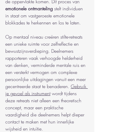
de oppervlakte komen. Dit proces van 
emotionele ontmanteling
 stelt individuen 
in staat om vastgeroeste emotionele 
blokkades te herkennen en los te laten.
Op mentaal niveau creëren stilte-retreats 
een unieke ruimte voor zelfreflectie en 
bewustzijnsverdieping. Deelnemers 
rapporteren vaak verhoogde helderheid 
van denken, verminderde mentale ruis en 
een versterkt vermogen om complexe 
persoonlijke uitdagingen vanuit een meer 
gecentreerde staat te benaderen. 
Gebruik 
je gevoel als instrument
 wordt tijdens 
deze retreats niet alleen een theoretisch 
concept, maar een praktische 
vaardigheid die deelnemers helpt dieper 
contact te maken met hun innerlijke 
wijsheid en intuïtie.