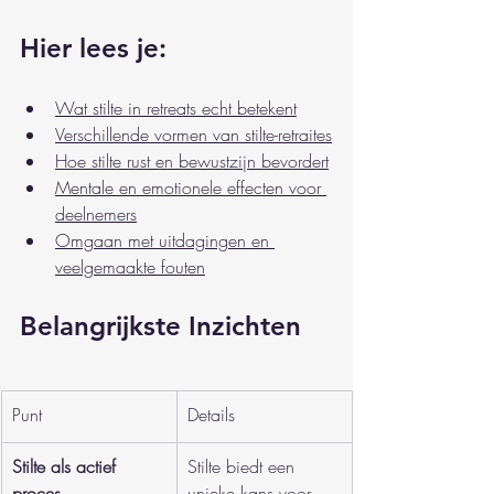
Hier lees je:
Wat stilte in retreats echt betekent
Verschillende vormen van stilte-retraites
Hoe stilte rust en bewustzijn bevordert
Mentale en emotionele effecten voor 
deelnemers
Omgaan met uitdagingen en 
veelgemaakte fouten
Belangrijkste Inzichten
Punt
Details
Stilte als actief 
Stilte biedt een 
proces
unieke kans voor 