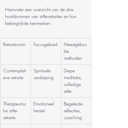
Hieronder een overzicht van de drie 
hoofdvormen van stilte-retraites en hun 
belangrijkste kenmerken:
Retraitevorm
Focusgebied
Meestgebrui
kte 
methoden
Contemplati
Spirituele 
Diepe 
eve retraite
verdieping
meditatie, 
volledige 
stilte
Therapeutisc
Emotioneel 
Begeleide 
he stilte-
herstel
reflecties, 
retraite
coaching