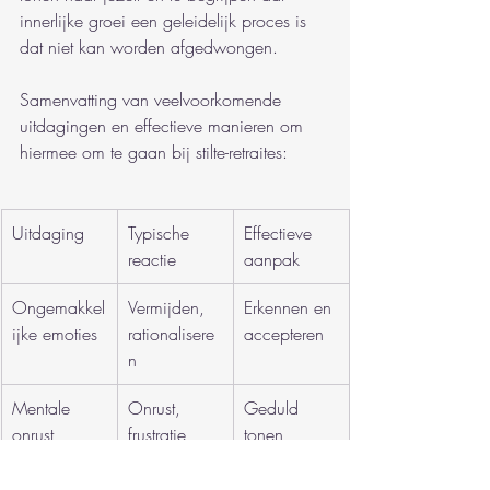
innerlijke groei een geleidelijk proces is 
dat niet kan worden afgedwongen.
Samenvatting van veelvoorkomende 
uitdagingen en effectieve manieren om 
hiermee om te gaan bij stilte-retraites:
Uitdaging
Typische 
Effectieve 
reactie
aanpak
Ongemakkel
Vermijden, 
Erkennen en 
ijke emoties
rationalisere
accepteren
n
Mentale 
Onrust, 
Geduld 
onrust
frustratie
tonen, 
zacht voor 
jezelf zijn