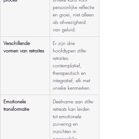
persoonlijke reflectie 
en groei, niet alleen 
als afwezigheid 
van geluid.
Verschillende 
Er zijn drie 
vormen van retraites
hoofdtypen stilte-
retraites: 
contemplatief, 
therapeutisch en 
integratief, elk met 
unieke kenmerken.
Emotionele 
Deelname aan stilte-
transformatie
retreats kan leiden 
tot emotionele 
zuivering en 
inzichten in 
persoonlijke 