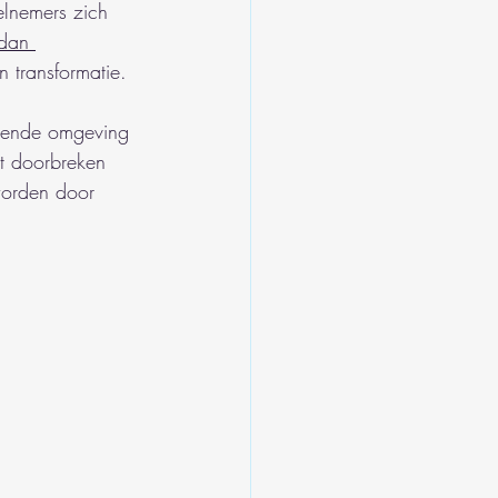
elnemers zich 
dan 
 transformatie.
unende omgeving 
t doorbreken 
worden door 