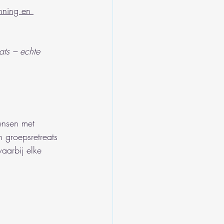
nning en 
ats – echte 
nsen met 
 groepsretreats 
aarbij elke 