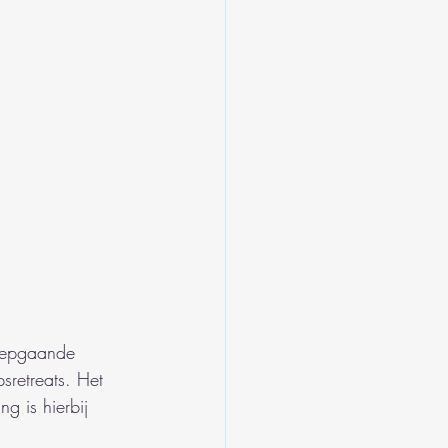
diepgaande 
sretreats. Het 
g is hierbij 