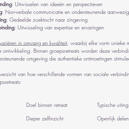
inding
: Uitwisselen van ideeën en perspectieven
g
: Non-verbale communicatie en ondersteunende aanwezig
ding
: Gedeelde zoektocht naar zingeving
binding
: Uitwisseling van expertise en ervaringen
variëren in omvang en kwaliteit
, waarbij elke vorm unieke 
ke ontwikkeling. Binnen groepsretreats worden deze verbindi
ersteunende omgeving die authentieke ontmoetingen stimulee
verzicht van hoe verschillende vormen van sociale verbindi
psretreats:
Doel binnen retreat
Typische uiting
Dieper zelfinzicht
Openlijk dele