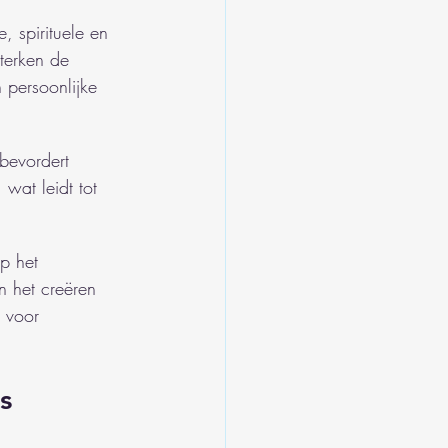
e, spirituele en 
terken de 
persoonlijke 
evordert 
wat leidt tot 
p het 
n het creëren 
 voor 
s