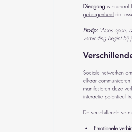
Diepgang
 is cruciaal 
geborgenheid
 dat ess
Pro-tip:
Wees open, aut
verbinding begint bij j
Verschillend
Sociale netwerken om
elkaar communiceren e
manifesteren deze ve
interactie potentieel t
De verschillende vor
Emotionele verbi