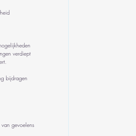
heid
mogelijkheden 
ngen verdiept 
rt.
ng bijdragen 
n van gevoelens