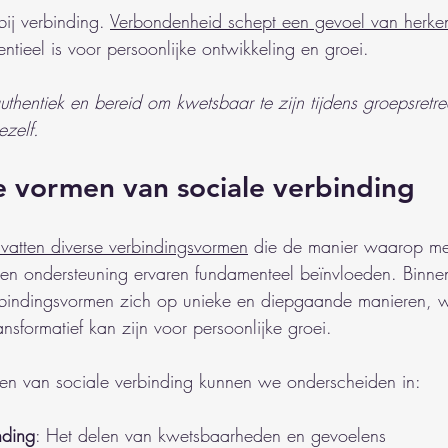
bij verbinding. 
Verbondenheid schept een gevoel van herke
entieel is voor persoonlijke ontwikkeling en groei.
hentiek en bereid om kwetsbaar te zijn tijdens groepsretre
ezelf.
e vormen van sociale verbinding
vatten diverse verbindingsvormen
 die de manier waarop me
n ondersteuning ervaren fundamenteel beïnvloeden. Binnen
rbindingsvormen zich op unieke en diepgaande manieren, w
ransformatief kan zijn voor persoonlijke groei.
men van sociale verbinding kunnen we onderscheiden in:
nding
: Het delen van kwetsbaarheden en gevoelens