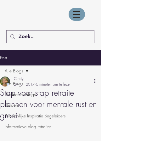
Post
Alle Blogs
Cindy
Alle Blogs
29 jan 2017
6 minuten om te lezen
Stap voor stap retraite
Deelnemersblogs
plannen voor mentale rust en
Derden
groei
Persoonlijke Inspiratie Begeleiders
Informatieve blog retraites