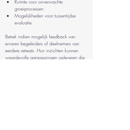
Ruimte voor onverwachte 
groeiprocessen
Mogelijkheden voor tussentijdse 
evaluatie
Betrek indien mogelijk feedback van 
ervaren begeleiders of deelnemers van 
eerdere retreats. Hun inzichten kunnen 
waardevolle aanpassingen opleveren die 
je zelf mogelijk over het hoofd ziet.
Een geoptimaliseerd retraiteplan 
is als een levend document: het 
ademt, past zich aan en groeit 
met de behoeften van zijn 
deelnemers.