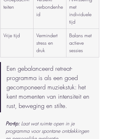
teiten
verbondenhe
met 
id
individuele 
tijd
Vrije tijd
Vermindert 
Balans met 
stress en 
actieve 
druk
sessies
Een gebalanceerd retreat-
programma is als een goed 
gecomponeerd muziekstuk: het 
kent momenten van intensiteit en 
rust, beweging en stilte.
Pro-tip:
Laat wat ruimte open in je 
programma voor spontane ontdekkingen 
en persoonlijke exploratie.