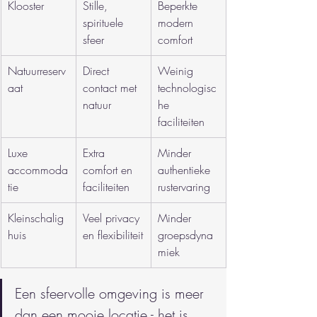
Klooster
Stille, 
Beperkte 
spirituele 
modern 
sfeer
comfort
Natuurreserv
Direct 
Weinig 
aat
contact met 
technologisc
natuur
he 
faciliteiten
Luxe 
Extra 
Minder 
accommoda
comfort en 
authentieke 
tie
faciliteiten
rustervaring
Kleinschalig 
Veel privacy 
Minder 
huis
en flexibiliteit
groepsdyna
miek
Een sfeervolle omgeving is meer 
dan een mooie locatie - het is 