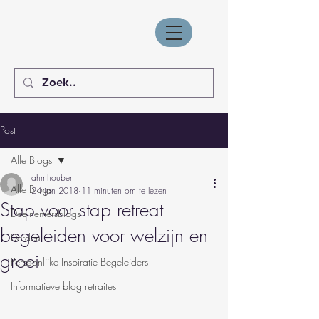
Post
Alle Blogs
ahmhouben
Alle Blogs
24 jan 2018
11 minuten om te lezen
Stap voor stap retreat
Deelnemersblogs
begeleiden voor welzijn en
Derden
groei
Persoonlijke Inspiratie Begeleiders
Informatieve blog retraites