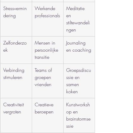
Stressvermin
Werkende 
Meditatie 
dering
professionals
en 
stiltewandeli
ngen
Zelfonderzo
Mensen in 
Journaling 
ek
persoonlijke 
en coaching
transitie
Verbinding 
Teams of 
Groepsdiscu
stimuleren
groepen 
ssie en 
vrienden
samen 
koken
Creativiteit 
Creatieve 
Kunstworksh
vergroten
beroepen
op en 
brainstormse
ssie