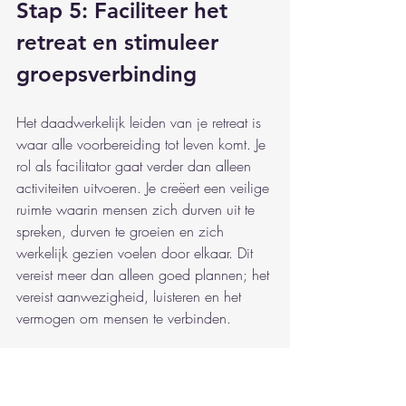
Stap 5: Faciliteer het 
retreat en stimuleer 
groepsverbinding
Het daadwerkelijk leiden van je retreat is 
waar alle voorbereiding tot leven komt. Je 
rol als facilitator gaat verder dan alleen 
activiteiten uitvoeren. Je creëert een veilige 
ruimte waarin mensen zich durven uit te 
spreken, durven te groeien en zich 
werkelijk gezien voelen door elkaar. Dit 
vereist meer dan alleen goed plannen; het 
vereist aanwezigheid, luisteren en het 
vermogen om mensen te verbinden.
Begin door vanaf het eerste moment een 
sfeer te creëren waarin iedereen zich 
welkom voelt. Dit betekent dat je 