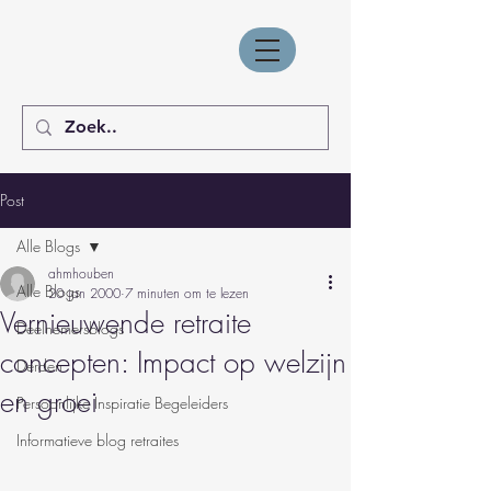
Post
Alle Blogs
ahmhouben
Alle Blogs
20 jan 2000
7 minuten om te lezen
Vernieuwende retraite
Deelnemersblogs
concepten: Impact op welzijn
Derden
en groei
Persoonlijke Inspiratie Begeleiders
Informatieve blog retraites