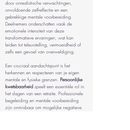
door onrealistische verwachtingen, 
onvoldoende zelfreflectie en een 
gebrekkige mentale voorbereiding. 
Deelnemers onderschatten vaak de 
emotionele intensiteit van deze 
transformatieve ervaringen, wat kan 
leiden tot teleurstelling, vermoeidheid of 
zelfs een gevoel van overweldiging.
Een cruciaal aandachtspunt is het 
herkennen en respecteren van je eigen 
mentale en fysieke grenzen. 
Persoonlijke 
kwetsbaarheid
 speelt een essentiële rol in 
het slagen van een retraite. Professionele 
begeleiding en mentale voorbereiding 
zijn onmisbaar om mogelijke negatieve 
ervaringen te voorkomen. Deelnemers 
moeten zich bewust zijn van hun 
persoonlijke triggers, emotionele patronen 