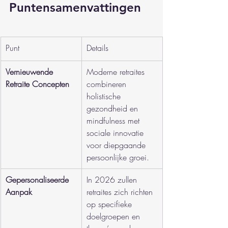
Puntensamenvattingen
Punt
Details
Vernieuwende 
Moderne retraites 
Retraite Concepten
combineren 
holistische 
gezondheid en 
mindfulness met 
sociale innovatie 
voor diepgaande 
persoonlijke groei.
Gepersonaliseerde 
In 2026 zullen 
Aanpak
retraites zich richten 
op specifieke 
doelgroepen en 