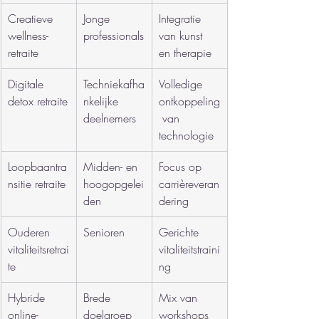
Creatieve 
Jonge 
Integratie 
wellness-
professionals
van kunst 
retraite
en therapie
Digitale 
Techniekafha
Volledige 
detox retraite
nkelijke 
ontkoppeling
deelnemers
 van 
technologie
Loopbaantra
Midden- en 
Focus op 
nsitie retraite
hoogopgelei
carrièreveran
den
dering
Ouderen 
Senioren
Gerichte 
vitaliteitsretrai
vitaliteitstraini
te
ng
Hybride 
Brede 
Mix van 
online-
doelgroep
workshops 