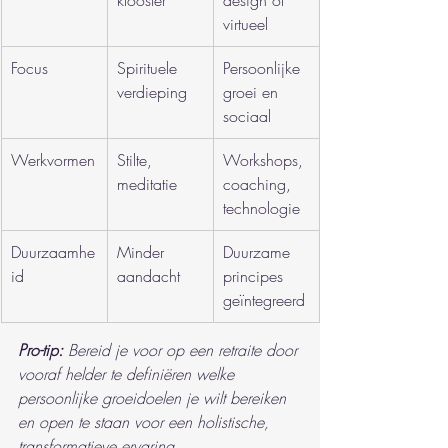
klooster
design of 
virtueel
Focus
Spirituele 
Persoonlijke 
verdieping
groei en 
sociaal
Werkvormen
Stilte, 
Workshops, 
meditatie
coaching, 
technologie
Duurzaamhe
Minder 
Duurzame 
id
aandacht
principes 
geïntegreerd
Pro-tip:
Bereid je voor op een retraite door 
vooraf helder te definiëren welke 
persoonlijke groeidoelen je wilt bereiken 
en open te staan voor een holistische, 
transformatieve ervaring.