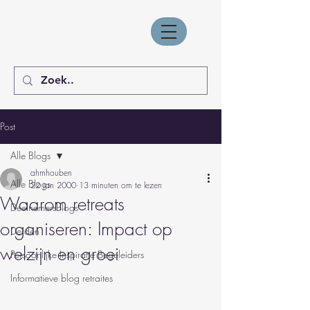
Post
Alle Blogs
ahmhouben
Alle Blogs
22 jan 2000
13 minuten om te lezen
Waarom retreats
Deelnemersblogs
organiseren: Impact op
Derden
welzijn en groei
Persoonlijke Inspiratie Begeleiders
Informatieve blog retraites