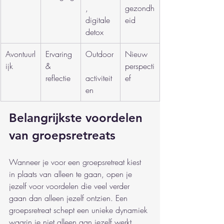
, 
gezondh
digitale 
eid
detox
Avontuurl
Ervaring 
Outdoor
Nieuw 
ijk
& 
perspecti
reflectie
activiteit
ef
en
Belangrijkste voordelen 
van groepsretreats
Wanneer je voor een groepsretreat kiest 
in plaats van alleen te gaan, open je 
jezelf voor voordelen die veel verder 
gaan dan alleen jezelf ontzien. Een 
groepsretreat schept een unieke dynamiek 
waarin je niet alleen aan jezelf werkt, 