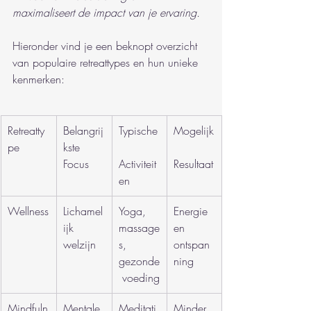
maximaliseert de impact van je ervaring.
Hieronder vind je een beknopt overzicht 
van populaire retreattypes en hun unieke 
kenmerken:
Retreatty
Belangrij
Typische
Mogelijk
pe
kste 
Focus
Activiteit
Resultaat
en
Wellness
Lichamel
Yoga, 
Energie 
ijk 
massage
en 
welzijn
s, 
ontspan
gezonde
ning
 voeding
Mindfuln
Mentale 
Meditati
Minder 