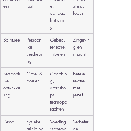
ess
rust
e, 
stress, 
aandac
focus
htstrainin
g
Spiritueel
Persoonli
Gebed, 
Zingevin
jke 
reflectie,
g en 
verdiepi
 rituelen
inzicht
ng
Persoonli
Groei & 
Coachin
Betere 
jke 
doelen
g, 
relatie 
ontwikke
worksho
met 
ling
ps, 
jezelf
teamopd
rachten
Detox
Fysieke 
Voeding
Verbeter
reiniging
sschema
de 