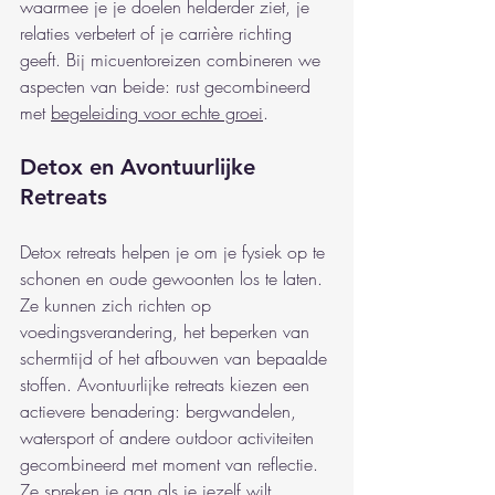
waarmee je je doelen helderder ziet, je 
relaties verbetert of je carrière richting 
geeft. Bij micuentoreizen combineren we 
aspecten van beide: rust gecombineerd 
met 
begeleiding voor echte groei
.
Detox en Avontuurlijke 
Retreats
Detox retreats helpen je om je fysiek op te 
schonen en oude gewoonten los te laten. 
Ze kunnen zich richten op 
voedingsverandering, het beperken van 
schermtijd of het afbouwen van bepaalde 
stoffen. Avontuurlijke retreats kiezen een 
actievere benadering: bergwandelen, 
watersport of andere outdoor activiteiten 
gecombineerd met moment van reflectie. 
Ze spreken je aan als je jezelf wilt 