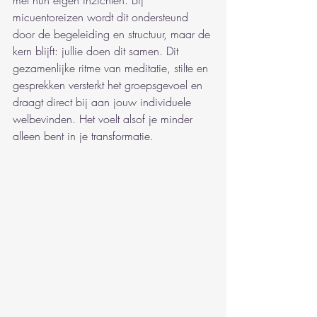
met hun eigen inzichten. Bij 
micuentoreizen wordt dit ondersteund 
door de begeleiding en structuur, maar de 
kern blijft: jullie doen dit samen. Dit 
gezamenlijke ritme van meditatie, stilte en 
gesprekken versterkt het groepsgevoel en 
draagt direct bij aan jouw individuele 
welbevinden. Het voelt alsof je minder 
alleen bent in je transformatie.