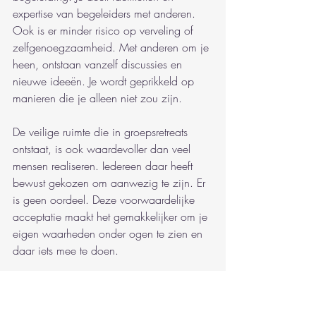
expertise van begeleiders met anderen. 
Ook is er minder risico op verveling of 
zelfgenoegzaamheid. Met anderen om je 
heen, ontstaan vanzelf discussies en 
nieuwe ideeën. Je wordt geprikkeld op 
manieren die je alleen niet zou zijn.
De veilige ruimte die in groepsretreats 
ontstaat, is ook waardevoller dan veel 
mensen realiseren. Iedereen daar heeft 
bewust gekozen om aanwezig te zijn. Er 
is geen oordeel. Deze voorwaardelijke 
acceptatie maakt het gemakkelijker om je 
eigen waarheden onder ogen te zien en 
daar iets mee te doen.
Praktische tip
Kies een groepsretreat 
waarvan de deelnemersgrootte je 