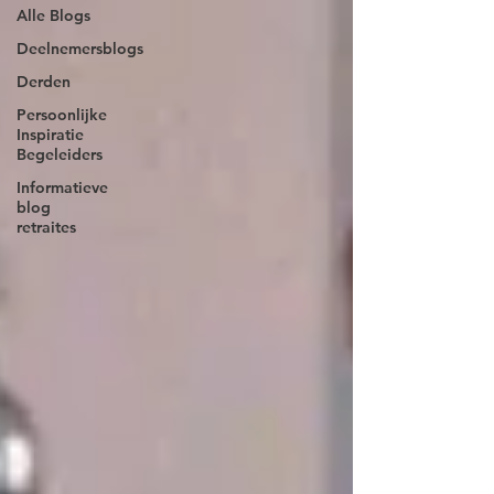
Alle Blogs
Deelnemersblogs
Derden
Persoonlijke
Inspiratie
Begeleiders
Informatieve
blog
retraites