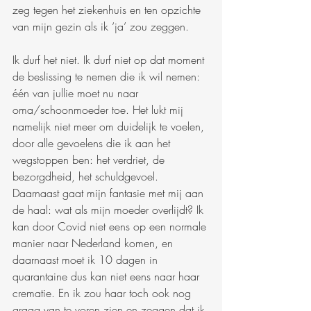
zeg tegen het ziekenhuis en ten opzichte 
van mijn gezin als ik ‘ja’ zou zeggen.
Ik durf het niet. Ik durf niet op dat moment 
de beslissing te nemen die ik wil nemen: 
één van jullie moet nu naar 
oma/schoonmoeder toe. Het lukt mij 
namelijk niet meer om duidelijk te voelen, 
door alle gevoelens die ik aan het 
wegstoppen ben: het verdriet, de 
bezorgdheid, het schuldgevoel. 
Daarnaast gaat mijn fantasie met mij aan 
de haal: wat als mijn moeder overlijdt? Ik 
kan door Covid niet eens op een normale 
manier naar Nederland komen, en 
daarnaast moet ik 10 dagen in 
quarantaine dus kan niet eens naar haar 
crematie. En ik zou haar toch ook nog 
graag van te voren zien en zeggen dat ik 