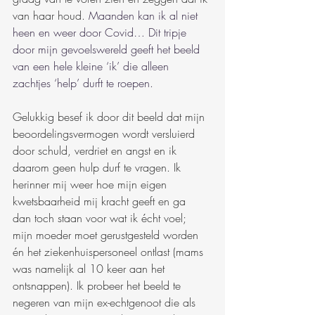
van haar houd.
 Maanden kan ik al niet 
heen en weer door Covid… Dit tripje 
door mijn gevoelswereld geeft het beeld 
van een hele kleine ‘ik’ die alleen 
zachtjes ‘help’ durft te roepen.
Gelukkig besef ik door dit beeld dat mijn 
beoordelingsvermogen wordt versluierd 
door schuld, verdriet en angst en ik 
daarom geen hulp durf te vragen. Ik 
herinner mij weer hoe mijn eigen 
kwetsbaarheid mij kracht geeft en ga 
dan toch staan voor wat ik écht voel; 
mijn moeder moet gerustgesteld worden 
én het ziekenhuispersoneel ontlast (mams 
was namelijk al 10 keer aan het 
ontsnappen). Ik probeer het beeld te 
negeren van mijn ex-echtgenoot die als 