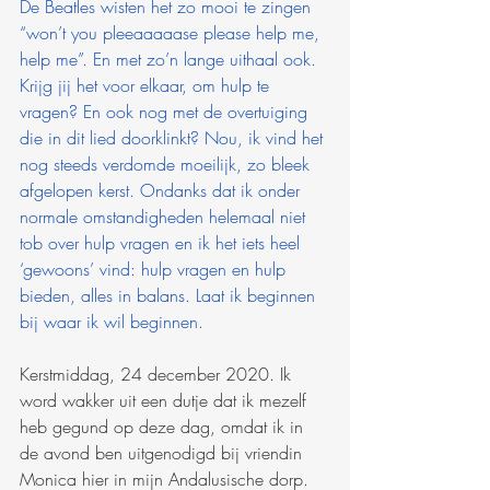
De Beatles wisten het zo mooi te zingen 
“won’t you pleeaaaaase please help me, 
help me”. En met zo’n lange uithaal ook. 
Krijg jij het voor elkaar, om hulp te 
vragen? En ook nog met de overtuiging 
die in dit lied doorklinkt? Nou, ik vind het 
nog steeds verdomde moeilijk, zo bleek 
afgelopen kerst. Ondanks dat ik onder 
normale omstandigheden helemaal niet 
tob over hulp vragen en ik het iets heel 
‘gewoons’ vind: hulp vragen en hulp 
bieden, alles in balans. Laat ik beginnen 
bij waar ik wil beginnen.
Kerstmiddag, 24 december 2020. Ik 
word wakker uit een dutje dat ik mezelf 
heb gegund op deze dag, omdat ik in 
de avond ben uitgenodigd bij vriendin 
Monica hier in mijn Andalusische dorp. 