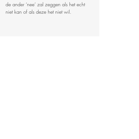
de ander ‘nee’ zal zeggen als het echt 
niet kan of als deze het niet wil.
Wat een bijzonder kerstcadeautje kreeg 
ik van mijn moeder, zoals ik er al zoveel 
onbewust van haar heb gehad. Dezelfde 
avond mocht zij weer naar huis en ze 
heeft er niets aan overgehouden gelukkig. 
Ze is het – uiteraard – zelf weer vergeten. 
Toen mijn ex en mijn dochter in hun sjieke 