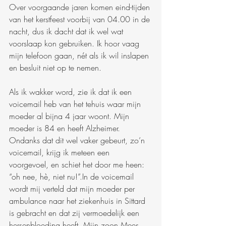
Over voorgaande jaren komen eind-tijden 
van het kerstfeest voorbij van 04.00 in de 
nacht, dus ik dacht dat ik wel wat 
voorslaap kon gebruiken. Ik hoor vaag 
mijn telefoon gaan, nét als ik wil inslapen 
en besluit niet op te nemen. 
Als ik wakker word, zie ik dat ik een 
voicemail heb van het tehuis waar mijn 
moeder al bijna 4 jaar woont. Mijn 
moeder is 84 en heeft Alzheimer. 
Ondanks dat dit wel vaker gebeurt, zo’n 
voicemail, krijg ik meteen een 
voorgevoel, en schiet het door me heen: 
“oh nee, hè, niet nu!”.In de voicemail 
wordt mij verteld dat mijn moeder per 
ambulance naar het ziekenhuis in Sittard 
is gebracht en dat zij vermoedelijk een 
hersenbloeding heeft. Mijn zoon Mees, 