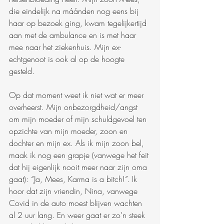
die eindelijk na máánden nog eens bij 
haar op bezoek ging, kwam tegelijkertijd 
aan met de ambulance en is met haar 
mee naar het ziekenhuis. Mijn ex-
echtgenoot is ook al op de hoogte 
gesteld. 
Op dat moment weet ik niet wat er meer 
overheerst. Mijn onbezorgdheid/angst 
om mijn moeder of mijn schuldgevoel ten 
opzichte van mijn moeder, zoon en 
dochter en mijn ex. Als ik mijn zoon bel, 
maak ik nog een grapje (vanwege het feit 
dat hij eigenlijk nooit meer naar zijn oma 
gaat): “Ja, Mees, Karma is a bitch!”. Ik 
hoor dat zijn vriendin, Nina, vanwege 
Covid in de auto moest blijven wachten 
al 2 uur lang. En weer gaat er zo’n steek 