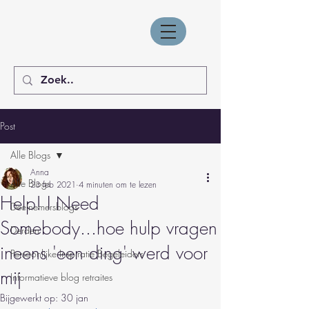
Post
Alle Blogs
Anna
Alle Blogs
23 feb 2021
4 minuten om te lezen
Help! I Need
Deelnemersblogs
Somebody...hoe hulp vragen
Derden
ineens 'een ding' werd voor
Persoonlijke Inspiratie Begeleiders
mij
Informatieve blog retraites
Bijgewerkt op:
30 jan