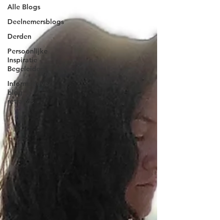
Alle Blogs
Deelnemersblogs
Derden
Persoonlijke
Inspiratie
Begeleiders
Informatieve
blog
retraites