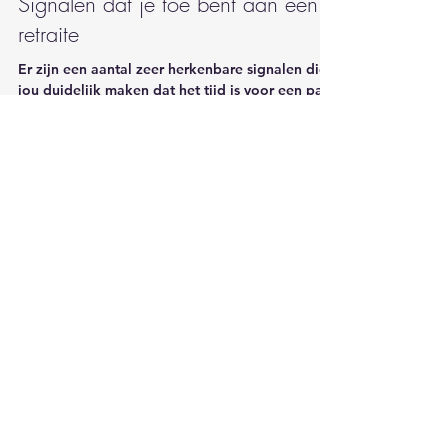
27 nov 2025
5 minuten om te lezen
Signalen dat je toe bent aan een
retraite
Er zijn een aantal zeer herkenbare signalen die
jou duidelijk maken dat het tijd is voor een pas
op de plaats. Om verandering te creëren. En zo
meer balans en energie te krijgen. Een retraite
helpt je daarbij. Herken jij de signalen?