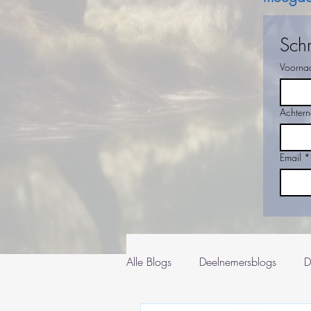
Schr
Voorna
Achter
Email
*
Alle Blogs
Deelnemersblogs
D