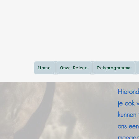
Home
Onze Reizen
Reisprogramma
Hierond
je ook 
kunnen w
ons een
meegaat