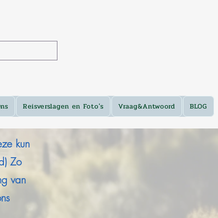
Ons
Reisverslagen en Foto's
Vraag&Antwoord
BLOG
eze kun
d) Zo
ing van
ons