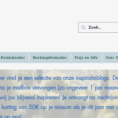
Reiskalender
Boekingsformulier
Prijs en Info
Over 
er vind je een selectie van onze inspiratieblogs. D
via je mailbox ontvangen (zo ongeveer 1 per maan
ij jou blijvend inspireren! Je ontvangt na inschrijv
 korting van 50€ op je reissom als je dit jaar met 
 op reis!