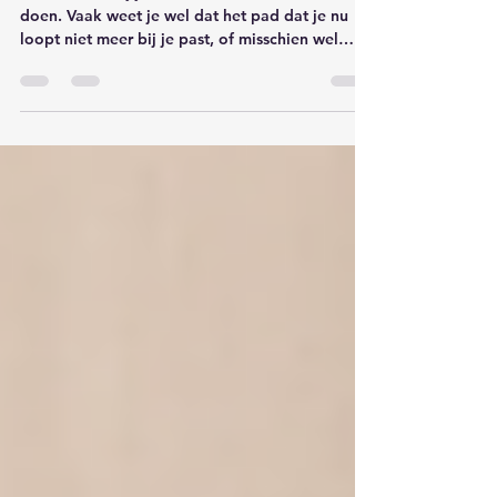
Thuiskomen bij jezelf is durven het anders te
doen. Vaak weet je wel dat het pad dat je nu
loopt niet meer bij je past, of misschien wel
nooit bij je paste. Maar het vraagt om lef om los
te laten wat er niet meer dient en te kiezen wat
er wel goed is voor je. Als je kiest, dan lijkt het
wel alsof alles ineens daar op aansluit.. Dat
gebeurde mij ook laatst.