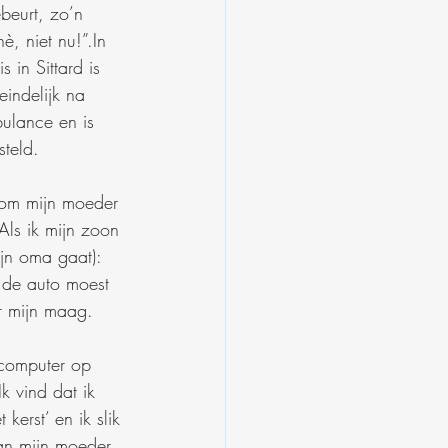
beurt, zo’n 
, niet nu!”.In 
in Sittard is 
indelijk na 
ulance en is 
teld. 
 om mijn moeder 
Als ik mijn zoon 
ijn oma gaat): 
 de auto moest 
r mijn maag.
e computer op 
k vind dat ik 
erst’ en ik slik 
an mijn moeder. 