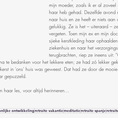
mijn moeder, zoals ik er al zovee
haar heb gehad. Dezelfde avond m
naar huis en ze heeft er niets aa
gelukkig. Ze is het – uiteraard – z
vergeten. Toen mijn ex en mijn doc
sjieke kerstkleding haar ophaalden 
ziekenhuis en naar het verzorgings
terugbrachten, riep ze ineens uit: 
a te bedanken voor het lekkere eten; ze had zó lekker gek
kerst in ‘ons’ huis was geweest. Dat had ze door de mooie 
aar gepuzzeld.
 haar les, voor altijd herinneren...
nlijke ontwikkeling
retraite vakantie
meditatie
retraite spanje
retrait