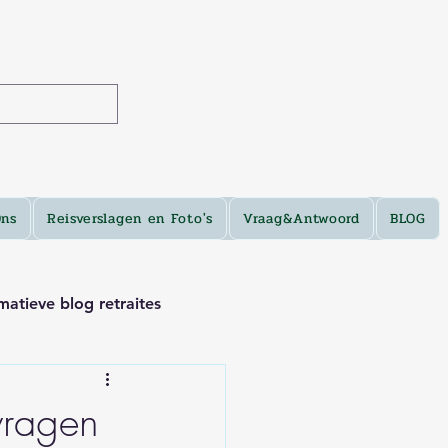
Ons
Reisverslagen en Foto's
Vraag&Antwoord
BLOG
matieve blog retraites
vragen