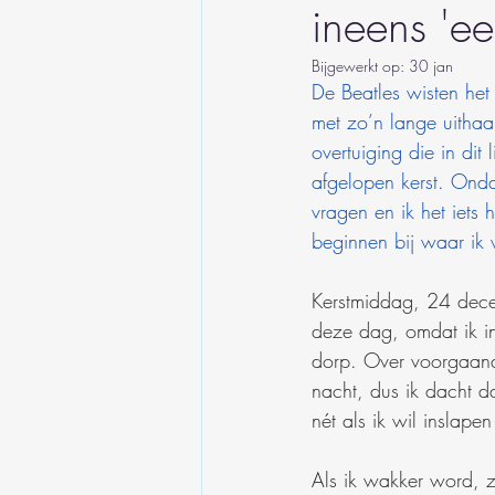
ineens 'e
Bijgewerkt op:
30 jan
De Beatles wisten he
met zo’n lange uithaa
overtuiging die in dit
afgelopen kerst. Ond
vragen en ik het iets 
beginnen bij waar ik 
Kerstmiddag, 24 dece
deze dag, omdat ik in
dorp. Over voorgaande
nacht, dus ik dacht d
nét als ik wil inslape
Als ik wakker word, z