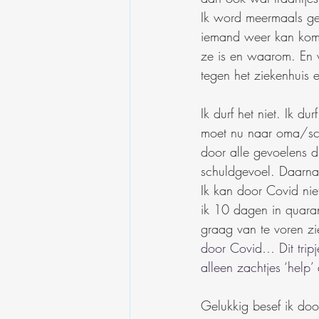
Ik word meermaals gebe
iemand weer kan kome
ze is en waarom. En w
tegen het ziekenhuis e
Ik durf het niet. Ik d
moet nu naar oma/scho
door alle gevoelens d
schuldgevoel. Daarnaa
Ik kan door Covid ni
ik 10 dagen in quaran
graag van te voren z
door Covid… Dit tripje
alleen zachtjes ‘help’ 
Gelukkig besef ik doo