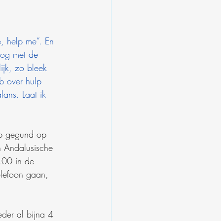
, help me”. En 
nog met de 
ijk, zo bleek 
b over hulp 
lans. Laat ik 
eb gegund op 
n Andalusische 
.00 in de 
elefoon gaan, 
der al bijna 4 