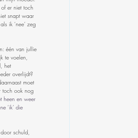
of er niet toch 
iet snapt waar 
ls ik ‘nee’ zeg 
n: één van jullie 
k te voelen, 
, het 
der overlijdt? 
daarnaast moet 
r toch ook nog 
et heen en weer 
e ‘ik’ die 
 door schuld, 