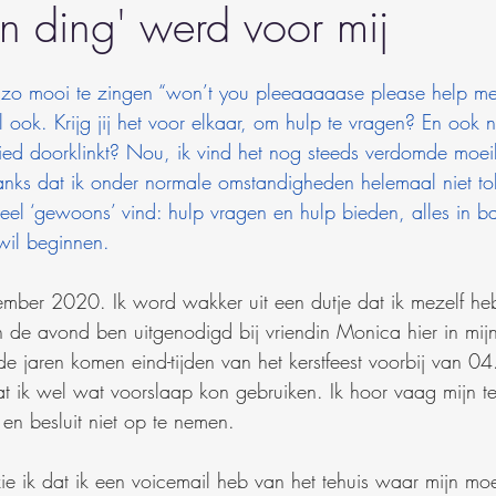
en ding' werd voor mij
t zo mooi te zingen “won’t you pleeaaaaase please help me
l ook. Krijg jij het voor elkaar, om hulp te vragen? En ook 
 lied doorklinkt? Nou, ik vind het nog steeds verdomde moeil
anks dat ik onder normale omstandigheden helemaal niet to
heel ‘gewoons’ vind: hulp vragen en hulp bieden, alles in ba
wil beginnen.
mber 2020. Ik word wakker uit een dutje dat ik mezelf h
 de avond ben uitgenodigd bij vriendin Monica hier in mij
 jaren komen eind-tijden van het kerstfeest voorbij van 04
at ik wel wat voorslaap kon gebruiken. Ik hoor vaag mijn t
n en besluit niet op te nemen. 
ie ik dat ik een voicemail heb van het tehuis waar mijn moe