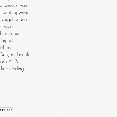
l onbewust van 
ocht zij weer 
n overgehouden 
elf weer 
hter in hun 
bij het 
tehuis 
“Och, nu ben ik 
ookt!”. Ze 
kerstkleding 
e reizen