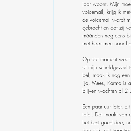
jaar woont. Mijn moed
voicemail, krijg ik me
de voicemail wordt mi
gebracht en dat zij v
máánden nog eens bij
met haar mee naar het
Op dat moment weet i
of mijn schuldgevoel 
bel, maak ik nog een g
“Ja, Mees, Karma is a
blijven wachten al 2 
Een paar uur later, zi
tafel. Dat maakt van a
het best goed doe, na 
dan ook wat traantjes