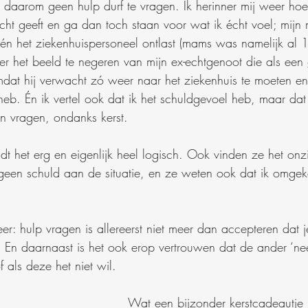
ik daarom geen hulp durf te vragen. Ik herinner mij weer hoe
cht geeft en ga dan toch staan voor wat ik écht voel; mijn
én het ziekenhuispersoneel ontlast (mams was namelijk al 
er het beeld te negeren van mijn ex-echtgenoot die als een 
dat hij verwacht zó weer naar het ziekenhuis te moeten en
heb. Én ik vertel ook dat ik het schuldgevoel heb, maar dat
an vragen, ondanks kerst. 
dt het erg en eigenlijk heel logisch. Ook vinden ze het onz
 geen schuld aan de situatie, en ze weten ook dat ik omgek
r: hulp vragen is allereerst niet meer dan accepteren dat je
). En daarnaast is het ook erop vertrouwen dat de ander ‘ne
f als deze het niet wil.
Wat een bijzonder kerstcadeautje 