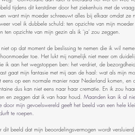
ld tijdens dit kerstdiner door het ziekenhuis met de vraag 
n want mijn moeder schreeuwt alles bij elkaar omdat ze n
eer voel ik dubbele schuld: ten opzichte van mijn moeder a
n ten opzichte van mijn gezin als ik ‘ja’ zou zeggen.
urf niet op dat moment de beslissing te nemen die ik wil neme
onmoeder toe. Het lukt mij namelijk niet meer om duidelij
ie ik aan het wegstoppen ben: het verdriet, de bezorgdheid
st gaat mijn fantasie met mij aan de haal: wat als mijn moe
et eens op een normale manier naar Nederland komen, en 
taine dus kan niet eens naar haar crematie. En ik zou haa
ien en zeggen dat ik van haar houd.
 Maanden kan ik al ni
 door mijn gevoelswereld geeft het beeld van een hele klein
durft te roepen.
r dit beeld dat mijn beoordelingsvermogen wordt versluierd