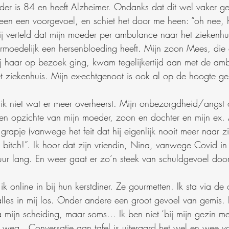
er is 84 en heeft Alzheimer. Ondanks dat dit wel vaker ge
teen een voorgevoel, en schiet het door me heen: “oh nee, hè
j verteld dat mijn moeder per ambulance naar het ziekenhuis 
ermoedelijk een hersenbloeding heeft. Mijn zoon Mees, die e
 haar op bezoek ging, kwam tegelijkertijd aan met de amb
 ziekenhuis. Mijn ex-echtgenoot is ook al op de hoogte ges
k niet wat er meer overheerst. Mijn onbezorgdheid/angst
ten opzichte van mijn moeder, zoon en dochter en mijn ex. 
rapje (vanwege het feit dat hij eigenlijk nooit meer naar z
 bitch!”. Ik hoor dat zijn vriendin, Nina, vanwege Covid in
uur lang. En weer gaat er zo’n steek van schuldgevoel doo
t ik online in bij hun kerstdiner. Ze gourmetten. Ik sta via d
lles in mij los. Onder andere een groot gevoel van gemis. I
mijn scheiding, maar soms… Ik ben niet ‘bij mijn gezin met k
 weg.  Conversatie aan tafel is uiteraard het wel en wee v