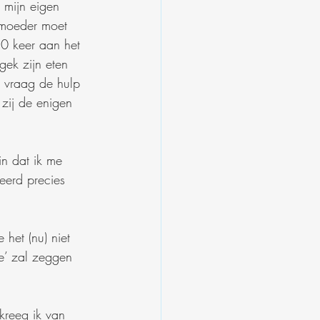
 mijn eigen 
 moeder moet 
10 keer aan het 
gek zijn eten 
 vraag de hulp 
 zij de enigen 
in dat ik me 
eerd precies 
 het (nu) niet 
e’ zal zeggen 
kreeg ik van 