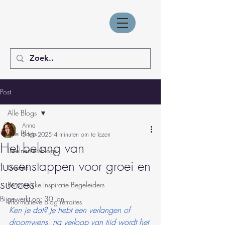
Post
Alle Blogs
Anna
Alle Blogs
5 feb 2025
4 minuten om te lezen
Het belang van
Deelnemersblogs
tussenstappen voor groei en
Derden
succes
Persoonlijke Inspiratie Begeleiders
Bijgewerkt op:
30 jan
Informatieve blog retraites
Ken je dat? Je hebt een verlangen of 
droomwens, na verloop van tijd wordt het 