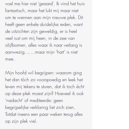
voel me hier niet ‘geaard’. Ik vind het huis 
fantastisch, maar het lukt mij maar niet 
om te wennen aan mijn nieuwe plek. Dit 
heeft geen enkele duidelijke reden, want 
de uitzichten zijn geweldig, er is heel 
veel rust om mij heen, in de zee van 
olijfbomen, alles waar ik naar verlang is 
aanwezig…….maar mijn ‘hart’ is niet 
mee.
Mijn hoofd wil begrijpen: waarom ging 
het dan tóch zo voorspoedig en leek het 
leven mij tekens te sturen, dat ik toch écht 
op deze plek moest zijn? Hoeveel ik ook 
‘nadacht’ of mediteerde: geen 
begrijpelijke verklaring liet zich zien. 
Totdat ineens een paar weken terug alles 
op zijn plek viel.