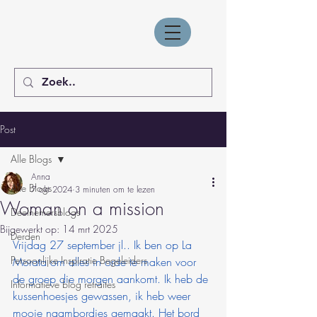
Post
Alle Blogs
Anna
Alle Blogs
7 okt 2024
3 minuten om te lezen
Woman on a mission
Deelnemersblogs
Bijgewerkt op:
14 mrt 2025
Derden
Vrijdag 27 september jl.. Ik ben op La 
Persoonlijke Inspiratie Begeleiders
Morata om alles in orde te maken voor 
de groep die morgen aankomt. Ik heb de 
Informatieve blog retraites
kussenhoesjes gewassen, ik heb weer 
mooie naambordjes gemaakt. Het bord 