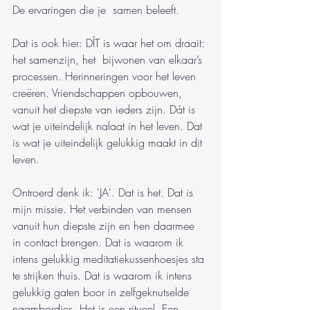
De ervaringen die je  samen beleeft.
Dat is ook hier: DÍT is waar het om draait: 
het samenzijn, het  bijwonen van elkaar’s 
processen. Herinneringen voor het leven 
creëren. Vriendschappen opbouwen, 
vanuit het diepste van ieders zijn. Dát is 
wat je uiteindelijk nalaat in het leven. Dat 
is wat je uiteindelijk gelukkig maakt in dit 
leven.
Ontroerd denk ik: 'JA'. Dat is het. Dat is 
mijn missie. Het verbinden van mensen 
vanuit hun diepste zijn en hen daarmee 
in contact brengen. Dat is waarom ik 
intens gelukkig meditatiekussenhoesjes sta 
te strijken thuis. Dat is waarom ik intens 
gelukkig gaten boor in zelfgeknutselde 
naambordjes. Het is een ritueel. Een 