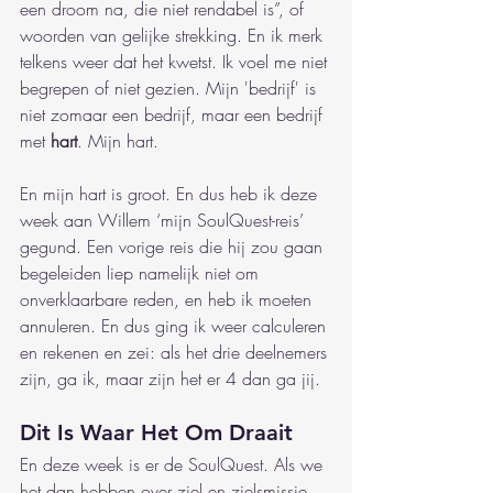
een droom na, die niet rendabel is”, of 
woorden van gelijke strekking. En ik merk 
telkens weer dat het kwetst. Ik voel me niet 
begrepen of niet gezien. Mijn 'bedrijf' is 
niet zomaar een bedrijf, maar een bedrijf 
met 
hart
. Mijn hart.
En mijn hart is groot. En dus heb ik deze 
week aan Willem ‘mijn SoulQuest-reis’ 
gegund. Een vorige reis die hij zou gaan 
begeleiden liep namelijk niet om 
onverklaarbare reden, en heb ik moeten 
annuleren. En dus ging ik weer calculeren 
en rekenen en zei: als het drie deelnemers 
zijn, ga ik, maar zijn het er 4 dan ga jij.
Dit Is Waar Het Om Draait
En deze week is er de SoulQuest. Als we 
het dan hebben over ziel en zielsmissie, 