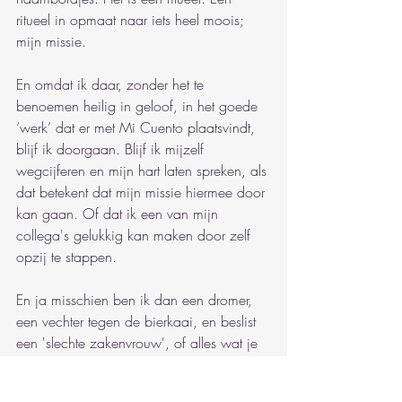
ritueel in opmaat naar iets heel moois; 
mijn missie.
En omdat ik daar, zonder het te 
benoemen heilig in geloof, in het goede 
‘werk’ dat er met Mi Cuento plaatsvindt, 
blijf ik doorgaan. Blijf ik mijzelf 
wegcijferen en mijn hart laten spreken, als 
dat betekent dat mijn missie hiermee door 
kan gaan. Of dat ik een van mijn 
collega's gelukkig kan maken door zelf 
opzij te stappen.
En ja misschien ben ik dan een dromer, 
een vechter tegen de bierkaai, en beslist 
een 'slechte zakenvrouw', of alles wat je 
maar kan verzinnen. Ik weet dat het mijn 
grote hart is, waardoor Mi Cuento al dik 